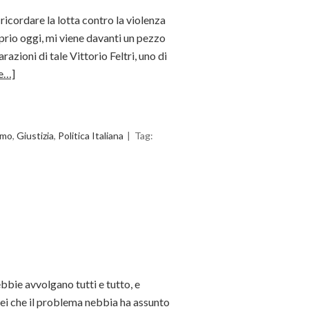
icordare la lotta contro la violenza
rio oggi, mi viene davanti un pezzo
razioni di tale Vittorio Feltri, uno di
e…]
smo
,
Giustizia
,
Politica Italiana
Tag:
bbie avvolgano tutti e tutto, e
i che il problema nebbia ha assunto