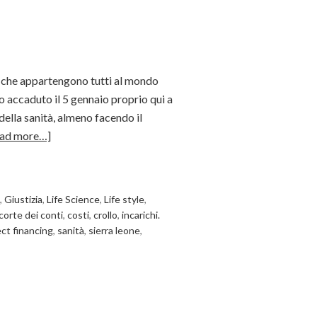
a che appartengono tutti al mondo
io accaduto il 5 gennaio proprio qui a
lla sanità, almeno facendo il
ad more…]
,
Giustizia
,
Life Science
,
Life style
,
corte dei conti
,
costi
,
crollo
,
incarichi.
ect financing
,
sanità
,
sierra leone
,