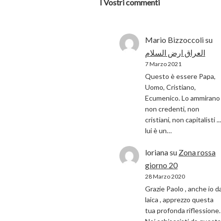
I Vostri commenti
Mario Bizzoccoli
su
العراق ارض السلام
7 Marzo 2021
Questo è essere Papa,
Uomo, Cristiano,
Ecumenico. Lo ammirano 
non credenti, non
cristiani, non capitalisti ...
lui è un…
loriana
su
Zona rossa
giorno 20
28 Marzo 2020
Grazie Paolo , anche io d
laica , apprezzo questa
tua profonda riflessione.