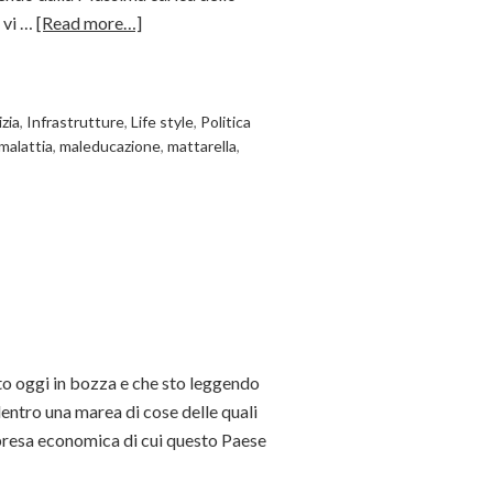
 vi …
[Read more…]
zia
,
Infrastrutture
,
Life style
,
Politica
malattia
,
maleducazione
,
mattarella
,
cito oggi in bozza e che sto leggendo
dentro una marea di cose delle quali
ipresa economica di cui questo Paese