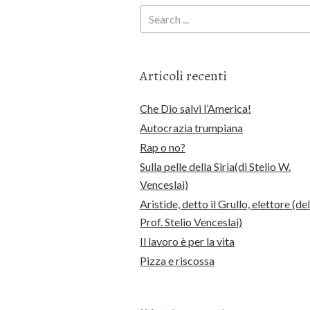
Articoli recenti
Che Dio salvi l’America!
Autocrazia trumpiana
Rap o no?
Sulla pelle della Siria(di Stelio W.
Venceslai)
Aristide, detto il Grullo, elettore (del
Prof. Stelio Venceslai)
Il lavoro è per la vita
Pizza e riscossa