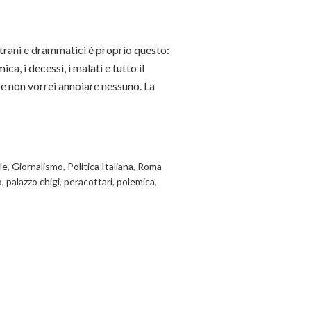
 strani e drammatici è proprio questo:
a, i decessi, i malati e tutto il
 e non vorrei annoiare nessuno. La
le
,
Giornalismo
,
Politica Italiana
,
Roma
o
,
palazzo chigi
,
peracottari
,
polemica
,