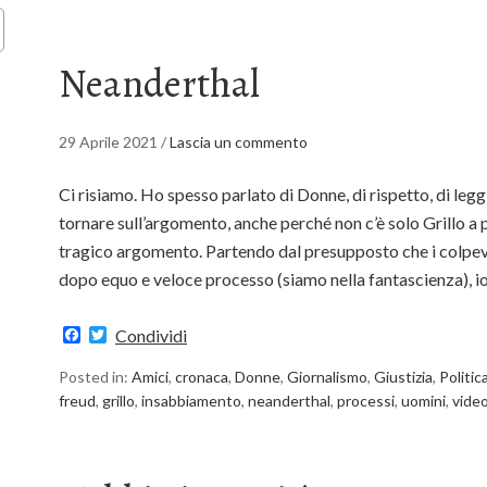
Neanderthal
29 Aprile 2021
/
Lascia un commento
Ci risiamo. Ho spesso parlato di Donne, di rispetto, di legg
tornare sull’argomento, anche perché non c’è solo Grillo a p
tragico argomento. Partendo dal presupposto che i colpev
dopo equo e veloce processo (siamo nella fantascienza), i
Facebook
Twitter
Condividi
Posted in:
Amici
,
cronaca
,
Donne
,
Giornalismo
,
Giustizia
,
Politic
freud
,
grillo
,
insabbiamento
,
neanderthal
,
processi
,
uomini
,
vide