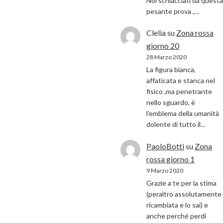
Noi schiacciati da questa
pesante prova ,…
Clelia
su
Zona rossa
giorno 20
28 Marzo 2020
La figura bianca,
affaticata e stanca nel
fisico ,ma penetrante
nello sguardo, è
l’emblema della umanità
dolente di tutto il…
PaoloBotti
su
Zona
rossa giorno 1
9 Marzo 2020
Grazie a te per la stima
(peraltro assolutamente
ricambiata e lo sai) e
anche perché perdi