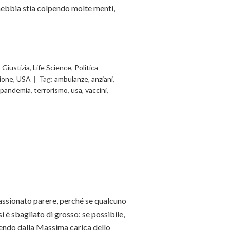
 nebbia stia colpendo molte menti,
,
Giustizia
,
Life Science
,
Politica
ione
,
USA
Tag:
ambulanze
,
anziani
,
pandemia
,
terrorismo
,
usa
,
vaccini
,
spassionato parere, perché se qualcuno
 è sbagliato di grosso: se possibile,
tendo dalla Massima carica dello