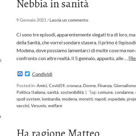
Nebbia in sanità
9 Gennaio 2021
/
Lascia un commento
Ci sono tre episodi, apparentemente slegati tra di loro, m
della Sanità, che vorrei sondare stasera. Il primo è l’episod
Modena, dove possiamo lamentarci di molte cose ma non de
confronto con altre realtà. Il 5 gennaio, appunto, alle …
[Re
i
Facebook
Twitter
Condividi
Posted in:
Amici
,
Covid19
,
cronaca
,
Donne
,
Finanza
,
Giornalismo
Politica Italiana
,
sanità
,
sostenibilità
Tag:
comune
,
condanne
,
spoil system
,
lombardia
,
modena
,
moratti
,
napoli
,
ospedale
,
proj
vaccini
,
Vesuvio
,
welfare
a
Ha ragione Matteo