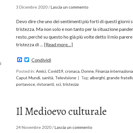
3 Dicembre 2020
/
Lascia un commento
Devo dire che uno dei sentimenti più forti di questi giorni
tristezza. Ma non solo e non tanto per la situazione pandemic
resto, perché su questo ho già più volte detto il mio parere
tristezza di …
[Read more…]
Facebook
Twitter
Condividi
i
Posted in:
Amici
,
Covid19
,
cronaca
,
Donne
,
Finanza internaziona
Caput Mundi
,
sanità
,
Televisione
Tag:
alberghi
,
grande fratell
portavoce
,
ristoranti
,
sci
,
tristezza
Il Medioevo culturale
24 Novembre 2020
/
Lascia un commento