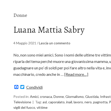
Donne
Luana Mattia Sabry
4 Maggio 2021
/
Lascia un commento
No, non sono miei amici. Sono i nomi delle ultime tre vittime
riparla del tema perché muore una giovanissima mamma, u
guadagnare un po’ di soldi per poi fare altro nella vita e, inv
macchinario, credo anche in …
[Read more…]
Facebook
Twitter
Condividi
Posted in:
Amici
,
cronaca
,
Donne
,
Giornalismo
,
Giustizia
,
Infras
Televisione
Tag:
asl
,
caporalato
,
inail
,
lavoro
,
nero
,
pagnotta
,
P
vigili del fuoco
,
vittime