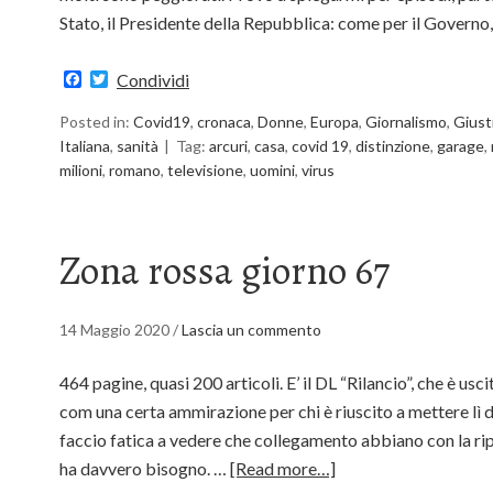
Stato, il Presidente della Repubblica: come per il Governo,
Facebook
Twitter
Condividi
Posted in:
Covid19
,
cronaca
,
Donne
,
Europa
,
Giornalismo
,
Giusti
Italiana
,
sanità
Tag:
arcuri
,
casa
,
covid 19
,
distinzione
,
garage
,
milioni
,
romano
,
televisione
,
uomini
,
virus
Zona rossa giorno 67
14 Maggio 2020
/
Lascia un commento
464 pagine, quasi 200 articoli. E’ il DL “Rilancio”, che è us
com una certa ammirazione per chi è riuscito a mettere lì 
faccio fatica a vedere che collegamento abbiano con la r
ha davvero bisogno. …
[Read more…]