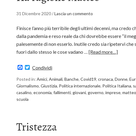
31 Dicembre 2020
/
Lascia un commento
Finisce l’anno più terribile degli ultimi decenni, ma credo c
dalla pandemia e reso reale da chi dovrebbe essere “il meg
palesemente di non esserlo. Inutile credo sia ripetervi che
fuori dallo stesso le cose vadano …
[Read more…]
Facebook
Twitter
Condividi
Posted in:
Amici
,
Animali
,
Banche
,
Covid19
,
cronaca
,
Donne
,
Eur
Giornalismo
,
Giustizia
,
Politica internazionale
,
Politica Italiana
,
s
casalino
,
economia
,
fallimenti
,
giovani
,
governo
,
imprese
,
matte
scuola
Tristezza