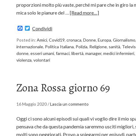
proporzioni molto più vaste, perché mi pare che in giro la
mica solo le pianure del …
[Read more…]
Facebook
Twitter
Condividi
Posted in:
Amici
,
Covid19
,
cronaca
,
Donne
,
Europa
,
Giornalismo
internazionale
,
Politica Italiana
,
Polizia
,
Religione
,
sanità
,
Televis
donne
,
esseri umani
,
farmaci
,
libertà
,
manager
,
medici infermieri
,
violenza
,
volontari
Zona Rossa giorno 69
16 Maggio 2020
/
Lascia un commento
Oggi ci sono alcuni episodi sui quali vi voglio dire il mio 
pensava che da questa pandemia saremmo usciti migliori, si
molti sono peggiorati. Provo a spiegarmi per episodi, par