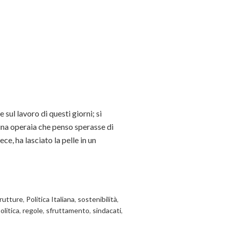
 sul lavoro di questi giorni; si
na operaia che penso sperasse di
ece, ha lasciato la pelle in un
trutture
,
Politica Italiana
,
sostenibilità
,
olitica
,
regole
,
sfruttamento
,
sindacati
,