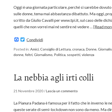
Oggi è una giornata particolare, perché si sarebbe dovuto r
sulle donne, tema mai abbastanza dibattuto. Ma oggi, prop
scritto da Giulio Cavalli per www.tpi.it, sul caso delle dichia
quelli che non vorrei mai né sentire né vedere …
[Read mor
Facebook
Twitter
Condividi
Posted in:
Amici
,
Consiglio di Lettura
,
cronaca
,
Donne
,
Giornali
donne
,
feltri
,
Giornalismo
,
Politica
,
sospetti
,
violenza
La nebbia agli irti colli
21 Novembre 2020
/
Lascia un commento
La Pianura Padana è famosa per il fatto che in inverno le ne
queste serate di semi-lockdown non sono da meno. Ma dire