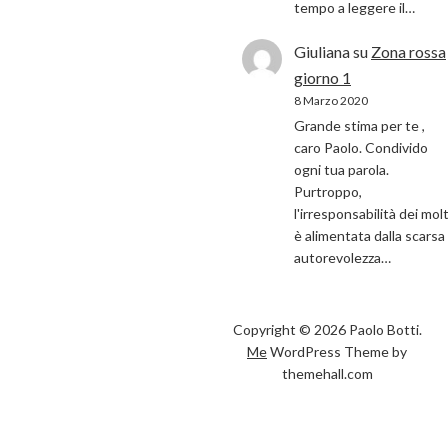
tempo a leggere il…
Giuliana
su
Zona rossa
giorno 1
8 Marzo 2020
Grande stima per te ,
caro Paolo. Condivido
ogni tua parola.
Purtroppo,
l'irresponsabilità dei molt
è alimentata dalla scarsa
autorevolezza…
Copyright © 2026 Paolo Botti.
Me
WordPress Theme by
themehall.com