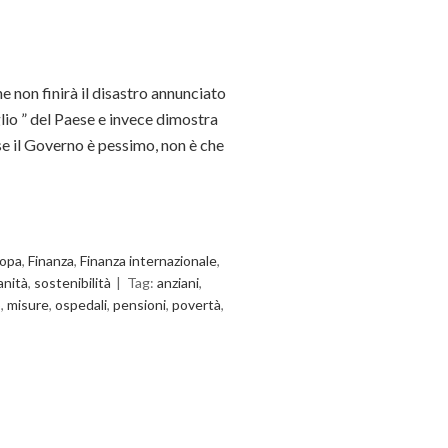
he non finirà il disastro annunciato
lio ” del Paese e invece dimostra
 se il Governo è pessimo, non è che
opa
,
Finanza
,
Finanza internazionale
,
anità
,
sostenibilità
Tag:
anziani
,
o
,
misure
,
ospedali
,
pensioni
,
povertà
,