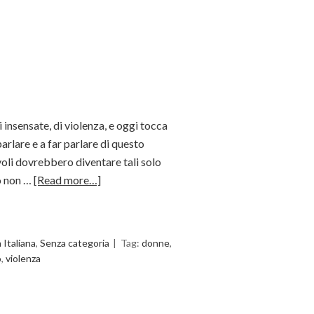
i insensate, di violenza, e oggi tocca
arlare e a far parlare di questo
oli dovrebbero diventare tali solo
o non …
[Read more…]
a Italiana
,
Senza categoria
Tag:
donne
,
o
,
violenza