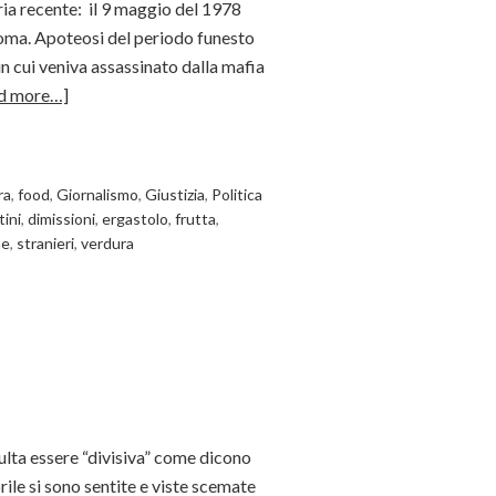
ria recente: il 9 maggio del 1978
Roma. Apoteosi del periodo funesto
in cui veniva assassinato dalla mafia
d more…]
era
,
food
,
Giornalismo
,
Giustizia
,
Politica
tini
,
dimissioni
,
ergastolo
,
frutta
,
ne
,
stranieri
,
verdura
sulta essere “divisiva” come dicono
rile si sono sentite e viste scemate