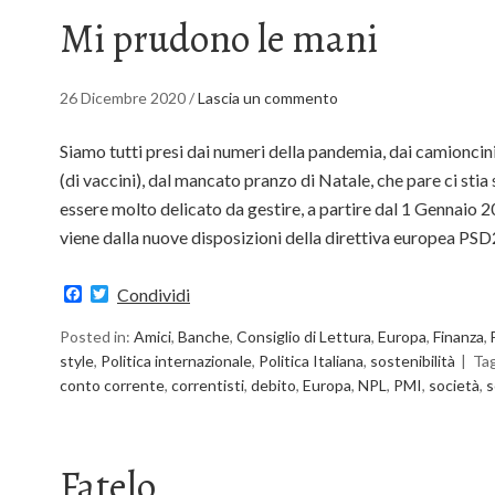
Mi prudono le mani
26 Dicembre 2020
/
Lascia un commento
Siamo tutti presi dai numeri della pandemia, dai camioncini
(di vaccini), dal mancato pranzo di Natale, che pare ci st
essere molto delicato da gestire, a partire dal 1 Gennaio
viene dalla nuove disposizioni della direttiva europea PS
Facebook
Twitter
Condividi
Posted in:
Amici
,
Banche
,
Consiglio di Lettura
,
Europa
,
Finanza
,
style
,
Politica internazionale
,
Politica Italiana
,
sostenibilità
Ta
conto corrente
,
correntisti
,
debito
,
Europa
,
NPL
,
PMI
,
società
,
s
Fatelo