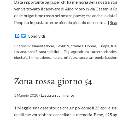
Data importante oggi, per chi ha memoria della nostra sto
veniva trovato il cadavere di Aldo Moro in via Caetani a 
delle brigatismo rosso nel nostro paese; era anche la data 
Peppino Impastato, eroe piccolo piccolo dei cento …
[Rea
Facebook
Twitter
Condividi
Posted in:
alimentazione
,
Covid19
,
cronaca
,
Donne
,
Europa
,
fili
Italiana
,
sanità
,
sostenibilità
Tag:
agricoltura
,
carcere
,
clandes
giustizia
,
immigrazione
,
marcio
,
ministro
,
raccolta
,
regolarizzazio
Zona rossa giorno 54
1 Maggio 2020
/
Lascia un commento
1 Maggio, una data storica che, un po’ come il 25 aprile, ri
quelli che vorrebbero cancellare la memoria. Bene, il 25 ap