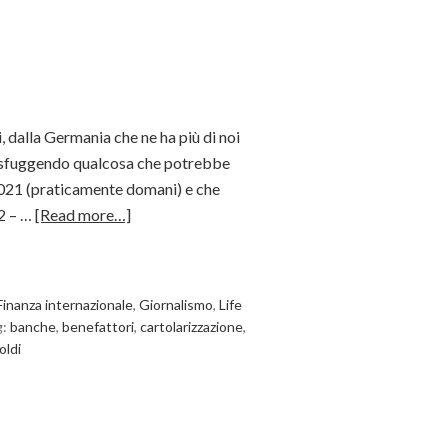
, dalla Germania che ne ha più di noi
ia sfuggendo qualcosa che potrebbe
 2021 (praticamente domani) e che
D2 – …
[Read more…]
Finanza internazionale
,
Giornalismo
,
Life
g:
banche
,
benefattori
,
cartolarizzazione
,
oldi