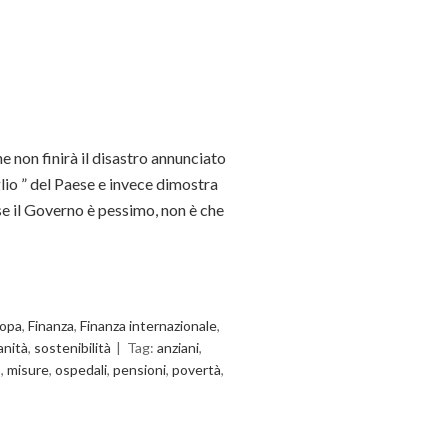
he non finirà il disastro annunciato
lio ” del Paese e invece dimostra
 se il Governo è pessimo, non è che
opa
,
Finanza
,
Finanza internazionale
,
anità
,
sostenibilità
Tag:
anziani
,
o
,
misure
,
ospedali
,
pensioni
,
povertà
,