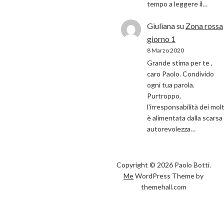
tempo a leggere il…
Giuliana
su
Zona rossa
giorno 1
8 Marzo 2020
Grande stima per te ,
caro Paolo. Condivido
ogni tua parola.
Purtroppo,
l'irresponsabilità dei molt
è alimentata dalla scarsa
autorevolezza…
Copyright © 2026 Paolo Botti.
Me
WordPress Theme by
themehall.com