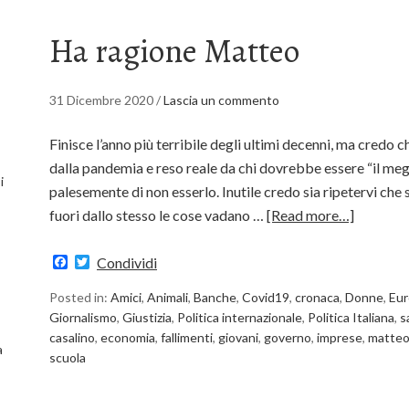
Ha ragione Matteo
31 Dicembre 2020
/
Lascia un commento
Finisce l’anno più terribile degli ultimi decenni, ma credo c
dalla pandemia e reso reale da chi dovrebbe essere “il meg
i
palesemente di non esserlo. Inutile credo sia ripetervi che
fuori dallo stesso le cose vadano …
[Read more…]
Facebook
Twitter
Condividi
Posted in:
Amici
,
Animali
,
Banche
,
Covid19
,
cronaca
,
Donne
,
Eur
Giornalismo
,
Giustizia
,
Politica internazionale
,
Politica Italiana
,
s
casalino
,
economia
,
fallimenti
,
giovani
,
governo
,
imprese
,
matte
a
scuola