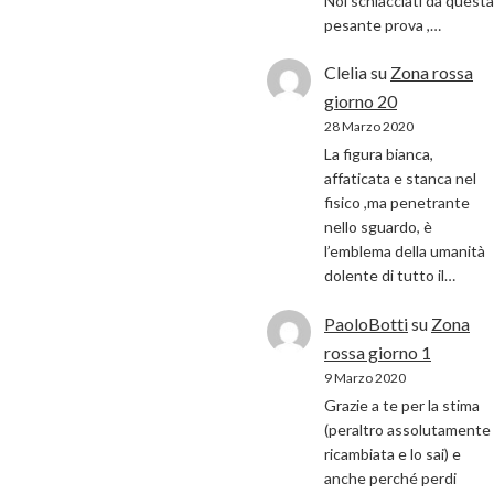
Noi schiacciati da questa
pesante prova ,…
Clelia
su
Zona rossa
giorno 20
28 Marzo 2020
La figura bianca,
affaticata e stanca nel
fisico ,ma penetrante
nello sguardo, è
l’emblema della umanità
dolente di tutto il…
PaoloBotti
su
Zona
rossa giorno 1
9 Marzo 2020
Grazie a te per la stima
(peraltro assolutamente
ricambiata e lo sai) e
anche perché perdi