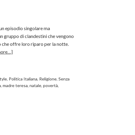
 un episodio singolare ma
 un gruppo di clandestini che vengono
 che offre loro riparo per la notte.
more…]
style
,
Politica Italiana
,
Religione
,
Senza
à
,
madre teresa
,
natale
,
povertà
,