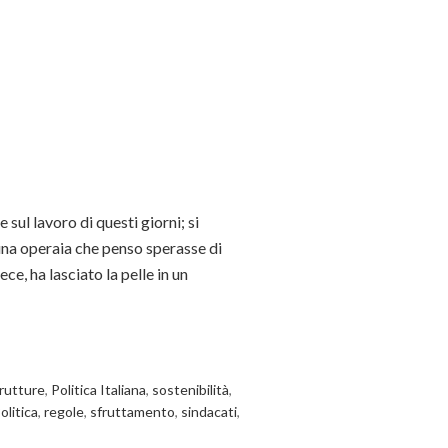
 sul lavoro di questi giorni; si
na operaia che penso sperasse di
ece, ha lasciato la pelle in un
trutture
,
Politica Italiana
,
sostenibilità
,
olitica
,
regole
,
sfruttamento
,
sindacati
,