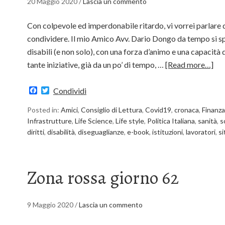
20 Maggio 2020
/
Lascia un commento
Con colpevole ed imperdonabile ritardo, vi vorrei parlare 
condividere. Il mio Amico Avv. Dario Dongo da tempo si spe
disabili (e non solo), con una forza d’animo e una capacità
tante iniziative, già da un po’ di tempo, …
[Read more…]
Facebook
Twitter
Condividi
Posted in:
Amici
,
Consiglio di Lettura
,
Covid19
,
cronaca
,
Finanza
Infrastrutture
,
Life Science
,
Life style
,
Politica Italiana
,
sanità
,
s
diritti
,
disabilità
,
diseguaglianze
,
e-book
,
istituzioni
,
lavoratori
,
si
Zona rossa giorno 62
9 Maggio 2020
/
Lascia un commento