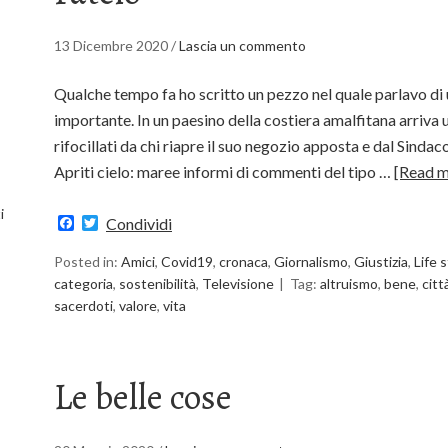
13 Dicembre 2020
/
Lascia un commento
Qualche tempo fa ho scritto un pezzo nel quale parlavo di
importante. In un paesino della costiera amalfitana arriva
rifocillati da chi riapre il suo negozio apposta e dal Sindaco
Apriti cielo: maree informi di commenti del tipo …
[Read 
i
Facebook
Twitter
Condividi
Posted in:
Amici
,
Covid19
,
cronaca
,
Giornalismo
,
Giustizia
,
Life 
categoria
,
sostenibilità
,
Televisione
Tag:
altruismo
,
bene
,
citt
sacerdoti
,
valore
,
vita
Le belle cose