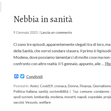
Nebbia in sanità
9 Gennaio 2021
/
Lascia un commento
Ci sono tre episodi, apparentemente slegati tra di loro, m
della Sanità, che vorrei sondare stasera. Il primo è l’episod
Modena, dove possiamo lamentarci di molte cose ma non de
confronto con altre realtà. Il 5 gennaio, appunto, alle …
[Re
Facebook
Twitter
Condividi
Posted in:
Amici
,
Covid19
,
cronaca
,
Donne
,
Finanza
,
Giornalismo
Politica Italiana
,
sanità
,
sostenibilità
Tag:
comune
,
condanne
,
spoil system
,
lombardia
,
modena
,
moratti
,
napoli
,
ospedale
,
proj
vaccini
,
Vesuvio
,
welfare