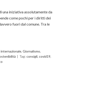
di una iniziativa assolutamente da
nde come pochi per i diritti dei
 davvero fuori dal comune. Tra le
 internazionale
,
Giornalismo
,
ostenibilità
Tag:
consigli
,
covid19
,
to