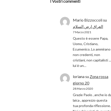
I Vostri commenti
Mario Bizzoccoli
su
العراق ارض السلام
7 Marzo 2021
Questo è essere Papa,
Uomo, Cristiano,
Ecumenico. Lo ammirano 
non credenti, non
cristiani, non capitalisti ...
lui è un…
loriana
su
Zona rossa
giorno 20
28 Marzo 2020
Grazie Paolo , anche io d
laica , apprezzo questa
tua profonda riflessione.