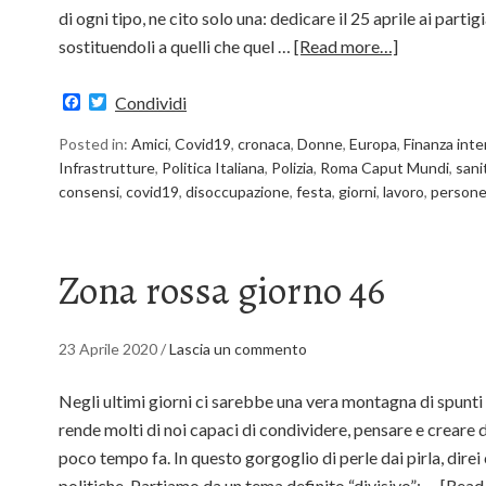
di ogni tipo, ne cito solo una: dedicare il 25 aprile ai part
sostituendoli a quelli che quel …
[Read more…]
Facebook
Twitter
Condividi
Posted in:
Amici
,
Covid19
,
cronaca
,
Donne
,
Europa
,
Finanza inte
Infrastrutture
,
Politica Italiana
,
Polizia
,
Roma Caput Mundi
,
sani
consensi
,
covid19
,
disoccupazione
,
festa
,
giorni
,
lavoro
,
person
Zona rossa giorno 46
23 Aprile 2020
/
Lascia un commento
Negli ultimi giorni ci sarebbe una vera montagna di spunti 
rende molti di noi capaci di condividere, pensare e creare 
poco tempo fa. In questo gorgoglio di perle dai pirla, direi
politiche. Partiamo da un tema definito “divisivo”: …
[Read