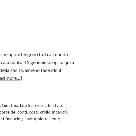
a che appartengono tutti al mondo
io accaduto il 5 gennaio proprio qui a
lla sanità, almeno facendo il
ad more…]
,
Giustizia
,
Life Science
,
Life style
,
corte dei conti
,
costi
,
crollo
,
incarichi.
ect financing
,
sanità
,
sierra leone
,