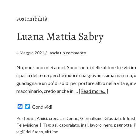
sostenibilità
Luana Mattia Sabry
4 Maggio 2021
/
Lascia un commento
No, non sono miei amici. Sono i nomi delle ultime tre vittime
riparla del tema perché muore una giovanissima mamma, u
guadagnare un po’ di soldi per poi fare altro nella vita e, inv
macchinario, credo anche in …
[Read more…]
Facebook
Twitter
Condividi
Posted in:
Amici
,
cronaca
,
Donne
,
Giornalismo
,
Giustizia
,
Infras
Televisione
Tag:
asl
,
caporalato
,
inail
,
lavoro
,
nero
,
pagnotta
,
P
vigili del fuoco
,
vittime