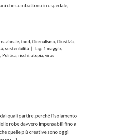
igiani che combattono in ospedale,
rnazionale
,
food
,
Giornalismo
,
Giustizia
,
tà
,
sostenibilità
Tag:
1 maggio
,
e
,
Politica
,
rischi
,
utopia
,
virus
dai quali partire, perché l’isolamento
delle robe davvero impensabili fino a
 che quelle più creative sono oggi
 more…]