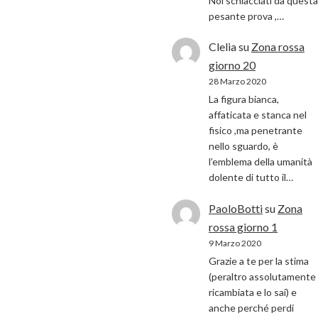
Noi schiacciati da questa
pesante prova ,…
Clelia
su
Zona rossa
giorno 20
28 Marzo 2020
La figura bianca,
affaticata e stanca nel
fisico ,ma penetrante
nello sguardo, è
l’emblema della umanità
dolente di tutto il…
PaoloBotti
su
Zona
rossa giorno 1
9 Marzo 2020
Grazie a te per la stima
(peraltro assolutamente
ricambiata e lo sai) e
anche perché perdi