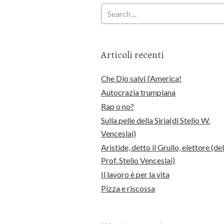
Articoli recenti
Che Dio salvi l’America!
Autocrazia trumpiana
Rap o no?
Sulla pelle della Siria(di Stelio W.
Venceslai)
Aristide, detto il Grullo, elettore (del
Prof. Stelio Venceslai)
Il lavoro è per la vita
Pizza e riscossa