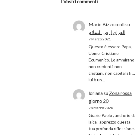
I Vostri commenti
Mario Bizzoccoli
su
العراق ارض السلام
7 Marzo 2021
Questo è essere Papa,
Uomo, Cristiano,
Ecumenico. Lo ammirano 
non credenti, non
cristiani, non capitalisti ...
lui è un…
loriana
su
Zona rossa
giorno 20
28 Marzo 2020
Grazie Paolo , anche io d
laica , apprezzo questa
tua profonda riflessione.