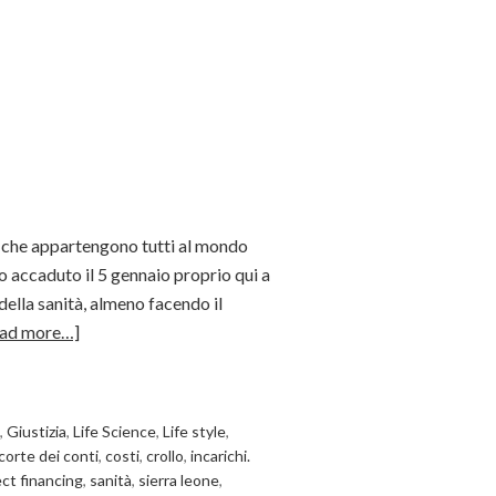
a che appartengono tutti al mondo
io accaduto il 5 gennaio proprio qui a
lla sanità, almeno facendo il
ad more…]
,
Giustizia
,
Life Science
,
Life style
,
corte dei conti
,
costi
,
crollo
,
incarichi.
ect financing
,
sanità
,
sierra leone
,