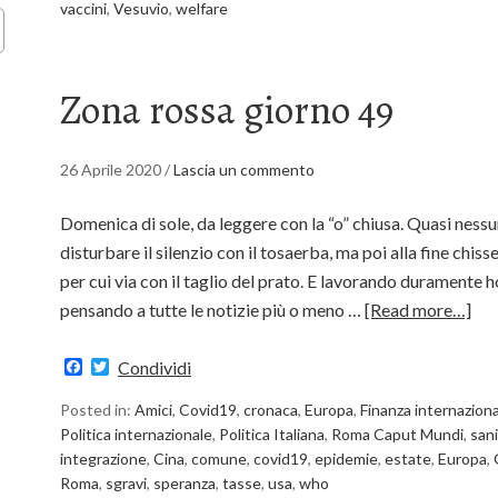
vaccini
,
Vesuvio
,
welfare
Zona rossa giorno 49
26 Aprile 2020
/
Lascia un commento
Domenica di sole, da leggere con la “o” chiusa. Quasi nessu
disturbare il silenzio con il tosaerba, ma poi alla fine ch
per cui via con il taglio del prato. E lavorando duramente ho
pensando a tutte le notizie più o meno …
[Read more…]
Facebook
Twitter
Condividi
Posted in:
Amici
,
Covid19
,
cronaca
,
Europa
,
Finanza internazion
Politica internazionale
,
Politica Italiana
,
Roma Caput Mundi
,
san
integrazione
,
Cina
,
comune
,
covid19
,
epidemie
,
estate
,
Europa
,
Roma
,
sgravi
,
speranza
,
tasse
,
usa
,
who