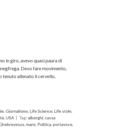
no in giro, avevo quasi paura di
issenegfrega. Devo fare movimento,
 tenuto allenato il cervello,
ale
,
Giornalismo
,
Life Science
,
Life style
,
ità
,
USA
Tag:
alberghi
,
cassa
Ghebreyesus
,
mare
,
Politica
,
portavoce
,