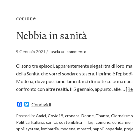
comune
Nebbia in sanità
9 Gennaio 2021
/
Lascia un commento
Ci sono tre episodi, apparentemente slegati tra di loro, m
della Sanità, che vorrei sondare stasera. Il primo è l’episod
Modena, dove possiamo lamentarci di molte cose ma non de
confronto con altre realtà. Il 5 gennaio, appunto, alle …
[Re
Facebook
Twitter
Condividi
Posted in:
Amici
,
Covid19
,
cronaca
,
Donne
,
Finanza
,
Giornalismo
Politica Italiana
,
sanità
,
sostenibilità
Tag:
comune
,
condanne
,
spoil system
,
lombardia
,
modena
,
moratti
,
napoli
,
ospedale
,
proj