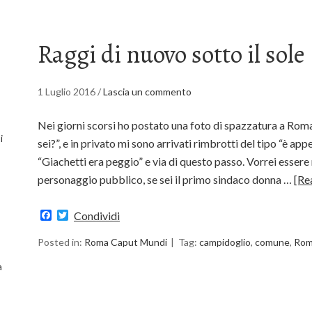
Raggi di nuovo sotto il sole
1 Luglio 2016
/
Lascia un commento
Nei giorni scorsi ho postato una foto di spazzatura a Roma,
i
sei?”, e in privato mi sono arrivati rimbrotti del tipo “è appe
“Giachetti era peggio” e via di questo passo. Vorrei essere
personaggio pubblico, se sei il primo sindaco donna …
[Re
Facebook
Twitter
Condividi
Posted in:
Roma Caput Mundi
Tag:
campidoglio
,
comune
,
Ro
a