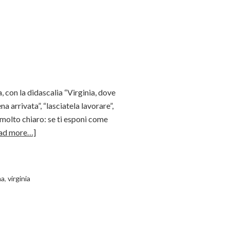
 con la didascalia “Virginia, dove
na arrivata”, “lasciatela lavorare”,
 molto chiaro: se ti esponi come
ad more…]
ma
,
virginia