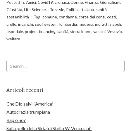
Posted in:
Amici
,
Covid19
,
cronaca
,
Donne
,
Finanza
,
Giornalismo
,
Giustizia
,
Life Science
,
Life style
,
Politica Italiana
,
sanità
,
sostenibilità
Tag:
comune
,
condanne
,
corte dei conti
,
costi
,
crollo
,
incarichi. spoil system
,
lombardia
,
modena
,
moratti
,
napoli
,
ospedale
,
project financing
,
sanità
,
sierra leone
,
vaccini
,
Vesuvio
,
welfare
Articoli recenti
Che Dio salvi l’America!
Autocrazia trumpiana
Rap o no?
Sulla pelle della Siria(di Stelio W. Venceslai)