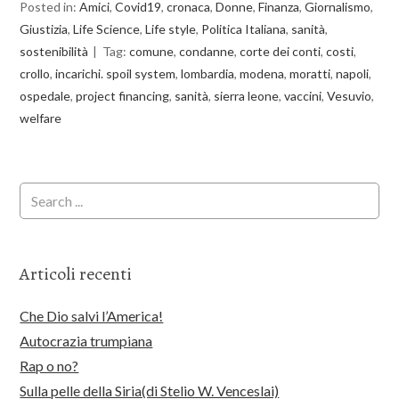
Posted in:
Amici
,
Covid19
,
cronaca
,
Donne
,
Finanza
,
Giornalismo
,
Giustizia
,
Life Science
,
Life style
,
Politica Italiana
,
sanità
,
sostenibilità
Tag:
comune
,
condanne
,
corte dei conti
,
costi
,
crollo
,
incarichi. spoil system
,
lombardia
,
modena
,
moratti
,
napoli
,
ospedale
,
project financing
,
sanità
,
sierra leone
,
vaccini
,
Vesuvio
,
welfare
Articoli recenti
Che Dio salvi l’America!
Autocrazia trumpiana
Rap o no?
Sulla pelle della Siria(di Stelio W. Venceslai)