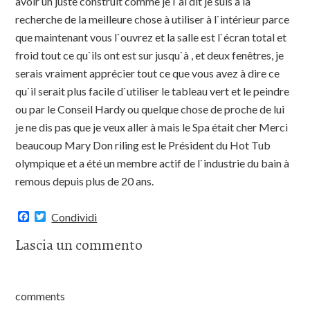
avoir un juste construit comme je l`ai dit je suis à la
recherche de la meilleure chose à utiliser à l`intérieur parce
que maintenant vous l`ouvrez et la salle est l`écran total et
froid tout ce qu`ils ont est sur jusqu`à , et deux fenêtres, je
serais vraiment apprécier tout ce que vous avez à dire ce
qu`il serait plus facile d`utiliser le tableau vert et le peindre
ou par le Conseil Hardy ou quelque chose de proche de lui
je ne dis pas que je veux aller à mais le Spa était cher Merci
beaucoup Mary Don riling est le Président du Hot Tub
olympique et a été un membre actif de l`industrie du bain à
remous depuis plus de 20 ans.
F
T
Condividi
a
w
c
i
Lascia un commento
e
t
b
t
o
e
o
r
k
comments