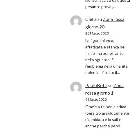
Noi schiacciati da questa
pesante prova ,…
Clelia
su
Zona rossa
giorno 20
28 Marzo 2020
La figura bianca,
affaticata e stanca nel
fisico ,ma penetrante
nello sguardo, è
l’emblema della umanità
dolente di tutto il…
PaoloBotti
su
Zona
rossa giorno 1
9 Marzo 2020
Grazie a te per la stima
(peraltro assolutamente
ricambiata e lo sai) e
anche perché perdi