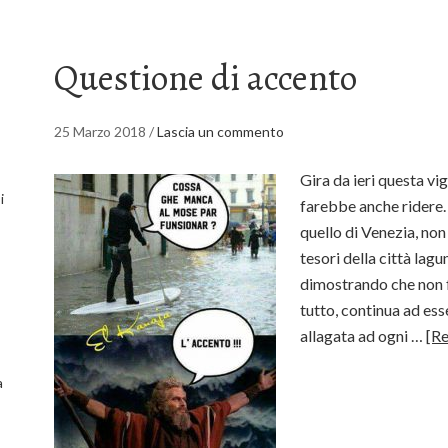
Questione di accento
25 Marzo 2018
/
Lascia un commento
Gira da ieri questa vi
i
farebbe anche ridere.
quello di Venezia, non
tesori della città lag
dimostrando che non f
tutto, continua ad es
allagata ad ogni …
[R
a