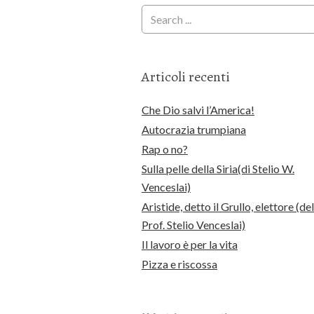
Articoli recenti
Che Dio salvi l’America!
Autocrazia trumpiana
Rap o no?
Sulla pelle della Siria(di Stelio W.
Venceslai)
Aristide, detto il Grullo, elettore (del
Prof. Stelio Venceslai)
Il lavoro è per la vita
Pizza e riscossa