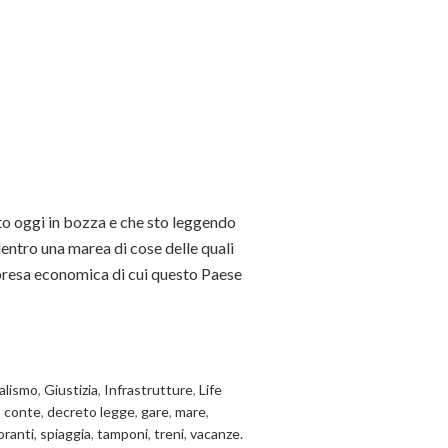
cito oggi in bozza e che sto leggendo
dentro una marea di cose delle quali
ipresa economica di cui questo Paese
alismo
,
Giustizia
,
Infrastrutture
,
Life
,
conte
,
decreto legge
,
gare
,
mare
,
oranti
,
spiaggia
,
tamponi
,
treni
,
vacanze.