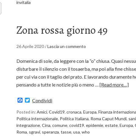
invitalia
Zona rossa giorno 49
26 Aprile 2020
/
Lascia un commento
Domenica di sole, da leggere con la “o” chiusa. Quasi nessu
disturbare il silenzio con il tosaerba, ma poi alla fine ch
per cui via con il taglio del prato. E lavorando duramente ho
pensando a tutte le notizie più o meno …
[Read more…]
Facebook
Twitter
Condividi
Posted in:
Amici
,
Covid19
,
cronaca
,
Europa
,
Finanza internazion
Politica internazionale
,
Politica Italiana
,
Roma Caput Mundi
,
san
integrazione
,
Cina
,
comune
,
covid19
,
epidemie
,
estate
,
Europa
,
Roma
,
sgravi
,
speranza
,
tasse
,
usa
,
who