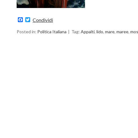
Facebook
Twitter
Condividi
Posted in:
Politica Italiana
Tag:
Appalti
,
lido
,
mare
,
maree
,
mo