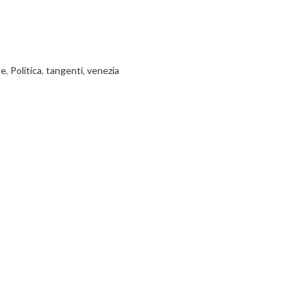
se
,
Politica
,
tangenti
,
venezia