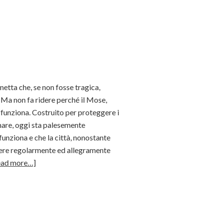
gnetta che, se non fosse tragica,
 Ma non fa ridere perché il Mose,
 funziona. Costruito per proteggere i
unare, oggi sta palesemente
unziona e che la città, nonostante
sere regolarmente ed allegramente
ead more…]