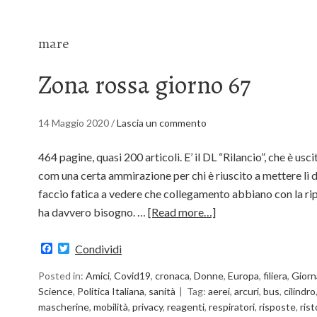
mare
Zona rossa giorno 67
14 Maggio 2020
/
Lascia un commento
464 pagine, quasi 200 articoli. E’ il DL “Rilancio”, che è us
com una certa ammirazione per chi è riuscito a mettere lì 
faccio fatica a vedere che collegamento abbiano con la r
ha davvero bisogno. …
[Read more…]
Facebook
Twitter
Condividi
Posted in:
Amici
,
Covid19
,
cronaca
,
Donne
,
Europa
,
filiera
,
Giorn
Science
,
Politica Italiana
,
sanità
Tag:
aerei
,
arcuri
,
bus
,
cilindro
mascherine
,
mobilità
,
privacy
,
reagenti
,
respiratori
,
risposte
,
rist