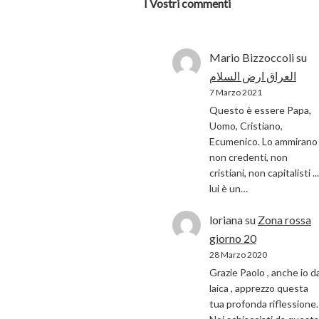
I Vostri commenti
Mario Bizzoccoli
su
العراق ارض السلام
7 Marzo 2021
Questo è essere Papa,
Uomo, Cristiano,
Ecumenico. Lo ammirano 
non credenti, non
cristiani, non capitalisti ...
lui è un…
loriana
su
Zona rossa
giorno 20
28 Marzo 2020
Grazie Paolo , anche io d
laica , apprezzo questa
tua profonda riflessione.