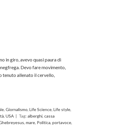
no in giro, avevo quasi paura di
issenegfrega. Devo fare movimento,
 tenuto allenato il cervello,
ale
,
Giornalismo
,
Life Science
,
Life style
,
ità
,
USA
Tag:
alberghi
,
cassa
Ghebreyesus
,
mare
,
Politica
,
portavoce
,