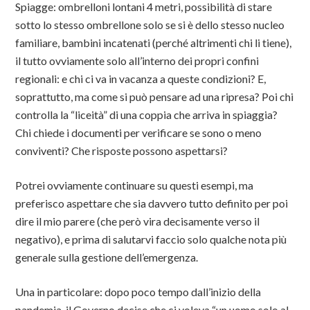
Spiagge: ombrelloni lontani 4 metri, possibilità di stare
sotto lo stesso ombrellone solo se si è dello stesso nucleo
familiare, bambini incatenati (perché altrimenti chi li tiene),
il tutto ovviamente solo all’interno dei propri confini
regionali: e chi ci va in vacanza a queste condizioni? E,
soprattutto, ma come si può pensare ad una ripresa? Poi chi
controlla la “liceità” di una coppia che arriva in spiaggia?
Chi chiede i documenti per verificare se sono o meno
conviventi? Che risposte possono aspettarsi?
Potrei ovviamente continuare su questi esempi, ma
preferisco aspettare che sia davvero tutto definito per poi
dire il mio parere (che però vira decisamente verso il
negativo), e prima di salutarvi faccio solo qualche nota più
generale sulla gestione dell’emergenza.
Una in particolare: dopo poco tempo dall’inizio della
pandemia, il Governo decise che ci voleva “un uomo solo al