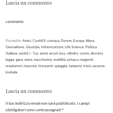
c
i
Lascia un commento
e
t
b
t
o
e
o
r
k
comments
Posted in:
Amici
,
Covid19
,
cronaca
,
Donne
,
Europa
,
filiera
,
Giornalismo
,
Giustizia
,
Infrastrutture
,
Life Science
,
Politica
Italiana
,
sanità
Tag:
aerei
,
arcuri
,
bus
,
cilindro
,
conte
,
decreto
legge
,
gare
,
mare
,
mascherine
,
mobilità
,
privacy
,
reagenti
,
respiratori
,
risposte
,
ristoranti
,
spiaggia
,
tamponi
,
treni
,
vacanze.
invitalia
Lascia un commento
Il tuo indirizzo email non sarà pubblicato.
I campi
obbligatori sono contrassegnati
*