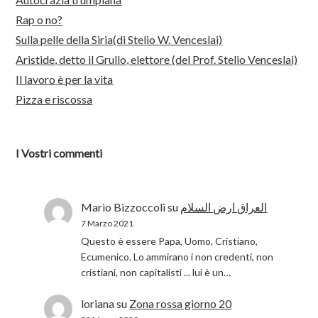
Rap o no?
Sulla pelle della Siria(di Stelio W. Venceslai)
Aristide, detto il Grullo, elettore (del Prof. Stelio Venceslai)
Il lavoro è per la vita
Pizza e riscossa
I Vostri commenti
Mario Bizzoccoli
su
العراق ارض السلام
7 Marzo 2021
Questo è essere Papa, Uomo, Cristiano,
Ecumenico. Lo ammirano i non credenti, non
cristiani, non capitalisti ... lui è un…
loriana
su
Zona rossa giorno 20