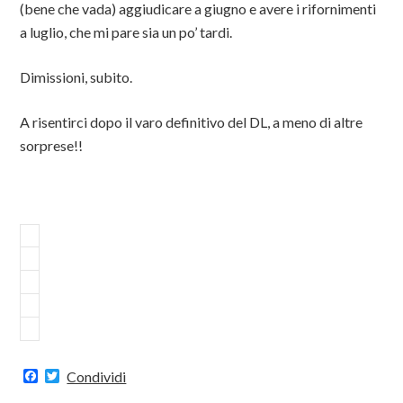
(bene che vada) aggiudicare a giugno e avere i rifornimenti
a luglio, che mi pare sia un po’ tardi.
Dimissioni, subito.
A risentirci dopo il varo definitivo del DL, a meno di altre
sorprese!!
F
T
Condividi
a
w