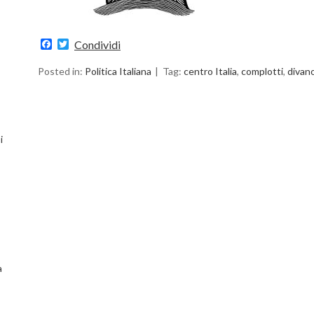
Facebook
Twitter
Condividi
Posted in:
Politica Italiana
Tag:
centro Italia
,
complotti
,
divan
i
a