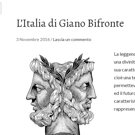
L’Italia di Giano Bifronte
3 Novembre 2016
/
Lascia un commento
La leggend
una divini
sua caratt
cioè una t
permetteva
ed il futu
caratteris
rappresent