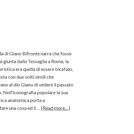
a di Giano Bifronte narra che fosse
tà giunta dalla Tessaglia a Roma; la
eristica era quella di essere bicefalo,
esta con due volti simili che
no al dio Giano di vedere il passato
ro. Nell’iconografia popolare la sua
tica anatomica porta a
are una cosa ed il …
[Read more…]