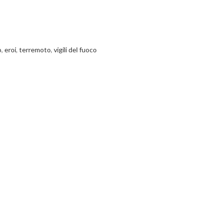
o
,
eroi
,
terremoto
,
vigili del fuoco