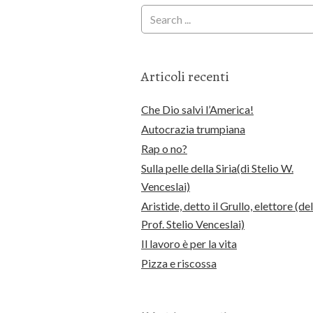
Articoli recenti
Che Dio salvi l’America!
Autocrazia trumpiana
Rap o no?
Sulla pelle della Siria(di Stelio W.
Venceslai)
Aristide, detto il Grullo, elettore (del
Prof. Stelio Venceslai)
Il lavoro è per la vita
Pizza e riscossa