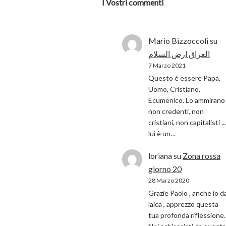
I Vostri commenti
Mario Bizzoccoli
su
العراق ارض السلام
7 Marzo 2021
Questo è essere Papa,
Uomo, Cristiano,
Ecumenico. Lo ammirano 
non credenti, non
cristiani, non capitalisti ...
lui è un…
loriana
su
Zona rossa
giorno 20
28 Marzo 2020
Grazie Paolo , anche io d
laica , apprezzo questa
tua profonda riflessione.