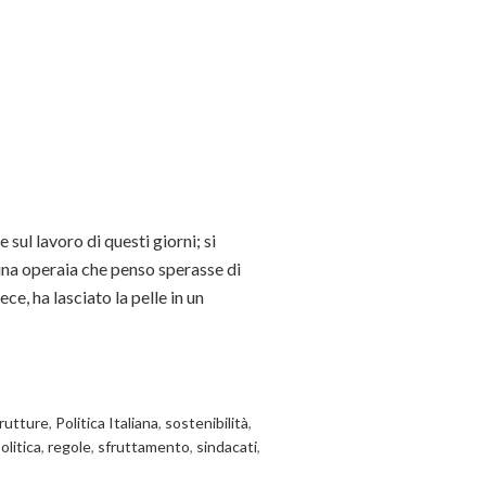
 sul lavoro di questi giorni; si
na operaia che penso sperasse di
ece, ha lasciato la pelle in un
trutture
,
Politica Italiana
,
sostenibilità
,
olitica
,
regole
,
sfruttamento
,
sindacati
,