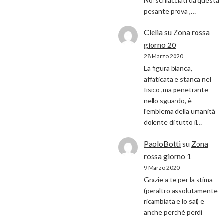
Noi schiacciati da questa
pesante prova ,…
Clelia
su
Zona rossa
giorno 20
28 Marzo 2020
La figura bianca,
affaticata e stanca nel
fisico ,ma penetrante
nello sguardo, è
l’emblema della umanità
dolente di tutto il…
PaoloBotti
su
Zona
rossa giorno 1
9 Marzo 2020
Grazie a te per la stima
(peraltro assolutamente
ricambiata e lo sai) e
anche perché perdi