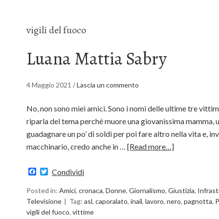
vigili del fuoco
Luana Mattia Sabry
4 Maggio 2021
/
Lascia un commento
No, non sono miei amici. Sono i nomi delle ultime tre vittime
riparla del tema perché muore una giovanissima mamma, u
guadagnare un po’ di soldi per poi fare altro nella vita e, inv
macchinario, credo anche in …
[Read more…]
Facebook
Twitter
Condividi
Posted in:
Amici
,
cronaca
,
Donne
,
Giornalismo
,
Giustizia
,
Infras
Televisione
Tag:
asl
,
caporalato
,
inail
,
lavoro
,
nero
,
pagnotta
,
P
vigili del fuoco
,
vittime