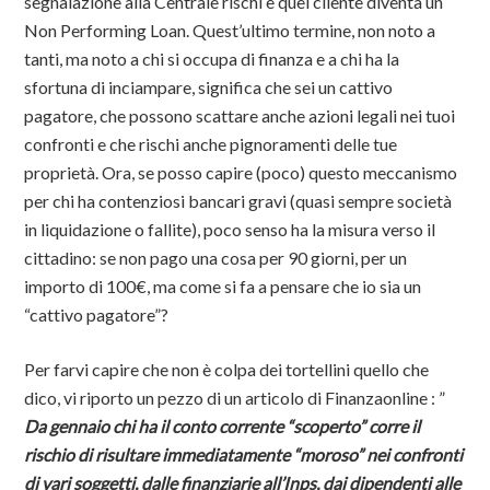
segnalazione alla Centrale rischi e quel cliente diventa un
Non Performing Loan. Quest’ultimo termine, non noto a
tanti, ma noto a chi si occupa di finanza e a chi ha la
sfortuna di inciampare, significa che sei un cattivo
pagatore, che possono scattare anche azioni legali nei tuoi
confronti e che rischi anche pignoramenti delle tue
proprietà. Ora, se posso capire (poco) questo meccanismo
per chi ha contenziosi bancari gravi (quasi sempre società
in liquidazione o fallite), poco senso ha la misura verso il
cittadino: se non pago una cosa per 90 giorni, per un
importo di 100€, ma come si fa a pensare che io sia un
“cattivo pagatore”?
Per farvi capire che non è colpa dei tortellini quello che
dico, vi riporto un pezzo di un articolo di Finanzaonline : ”
Da gennaio chi ha il conto corrente “scoperto” corre il
rischio di risultare immediatamente “moroso” nei confronti
di vari soggetti, dalle finanziarie all’Inps, dai dipendenti alle