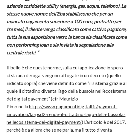
aziende cosiddette utility (energia, gas, acqua, telefono). Le
stesse nuove norme dell’Eba stabiliscono che per un
mancato pagamento superiore a 100 euro, protratto per
tre mesi, il cliente venga classificato come cattivo pagatore,
tutta la sua esposizione verso la banca sia classificata come
non performing loan e sia inviata la segnalazione alla
centrale rischi. “
Il bello è che queste norme, sulla cui applicazione io spero
ci sia una deroga, vengono affogate in un decreto (quello
indicato sopra) che viene definito come “il sistema grazie al
quale il cittadino diventa l’ago della bussola nell’ecosistema
dei digital payement” (cfr Maurizio
Pimpinella
https://www.pagamentidigitali.it/payment-
innovation/la-psd2-rende-il-cittadino-lago-della-bussola-
nellecosistema-dei-digital-payment/
) L’articolo è del 2017,
perché è da allora che se ne parla, ma il tutto diventa