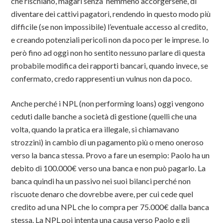
che rischiano, magari senza nemmeno accorgersene, di
diventare dei cattivi pagatori, rendendo in questo modo più
difficile (se non impossibile) l’eventuale accesso al credito,
e creando potenziali pericoli non da poco per le imprese. Io
però fino ad oggi non ho sentito nessuno parlare di questa
probabile modifica dei rapporti bancari, quando invece, se
confermato, credo rappresenti un vulnus non da poco.
Anche perché i NPL (non performing loans) oggi vengono
ceduti dalle banche a società di gestione (quelli che una
volta, quando la pratica era illegale, si chiamavano
strozzini) in cambio di un pagamento più o meno oneroso
verso la banca stessa. Provo a fare un esempio: Paolo ha un
debito di 100.000€ verso una banca e non può pagarlo. La
banca quindi ha un passivo nei suoi bilanci perché non
riscuote denaro che dovrebbe avere, per cui cede quel
credito ad una NPL che lo compra per 75.000€ dalla banca
stessa. La NPL poi intenta una causa verso Paolo e gli