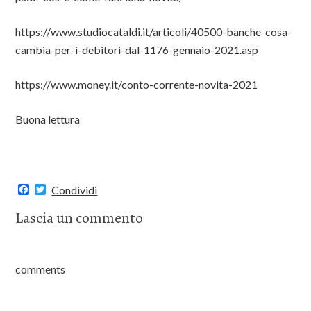
https://www.studiocataldi.it/articoli/40500-banche-cosa-
cambia-per-i-debitori-dal-1176-gennaio-2021.asp
https://www.money.it/conto-corrente-novita-2021
Buona lettura
F
T
Condividi
a
w
c
i
Lascia un commento
e
t
b
t
o
e
o
r
k
comments