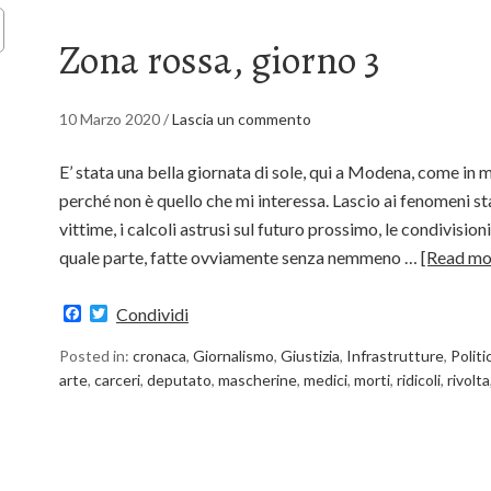
Zona rossa, giorno 3
10 Marzo 2020
/
Lascia un commento
E’ stata una bella giornata di sole, qui a Modena, come in m
perché non è quello che mi interessa. Lascio ai fenomeni sta
vittime, i calcoli astrusi sul futuro prossimo, le condivision
quale parte, fatte ovviamente senza nemmeno …
[Read mo
Facebook
Twitter
Condividi
Posted in:
cronaca
,
Giornalismo
,
Giustizia
,
Infrastrutture
,
Politi
arte
,
carceri
,
deputato
,
mascherine
,
medici
,
morti
,
ridicoli
,
rivolta