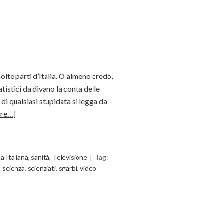
olte parti d’Italia. O almeno credo,
tistici da divano la conta delle
i di qualsiasi stupidata si legga da
re…]
ca Italiana
,
sanità
,
Televisione
Tag:
,
scienza
,
scienziati
,
sgarbi
,
video