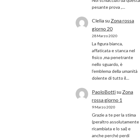
Noi schiacciati da questa
pesante prova ,…
Clelia
su
Zona rossa
giorno 20
28 Marzo 2020
La figura bianca,
affaticata e stanca nel
fisico ,ma penetrante
nello sguardo, è
l’emblema della umanità
dolente di tutto il…
PaoloBotti
su
Zona
rossa giorno 1
9 Marzo 2020
Grazie a te per la stima
(peraltro assolutamente
ricambiata e lo sai) e
anche perché perdi