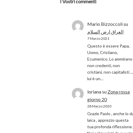
I Vostri commenti
Mario Bizzoccoli
su
العراق ارض السلام
7 Marzo 2021
Questo è essere Papa,
Uomo, Cristiano,
Ecumenico. Lo ammirano 
non credenti, non
cristiani, non capitalisti ...
lui è un…
loriana
su
Zona rossa
giorno 20
28 Marzo 2020
Grazie Paolo , anche io d
laica , apprezzo questa
tua profonda riflessione.