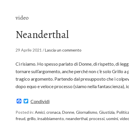
video
Neanderthal
29 Aprile 2021
/
Lascia un commento
Ci risiamo. Ho spesso parlato di Donne, di rispetto, di legg
tornare sull’argomento, anche perché non c’è solo Grillo a p
tragico argomento. Partendo dal presupposto che i colpev
dopo equo e veloce processo (siamo nella fantascienza), i
Facebook
Twitter
Condividi
Posted in:
Amici
,
cronaca
,
Donne
,
Giornalismo
,
Giustizia
,
Politic
freud
,
grillo
,
insabbiamento
,
neanderthal
,
processi
,
uomini
,
vide