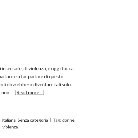
i insensate, di violenza, e oggi tocca
arlare e a far parlare di questo
oli dovrebbero diventare tali solo
o non …
[Read more…]
a Italiana
,
Senza categoria
Tag:
donne
,
o
,
violenza