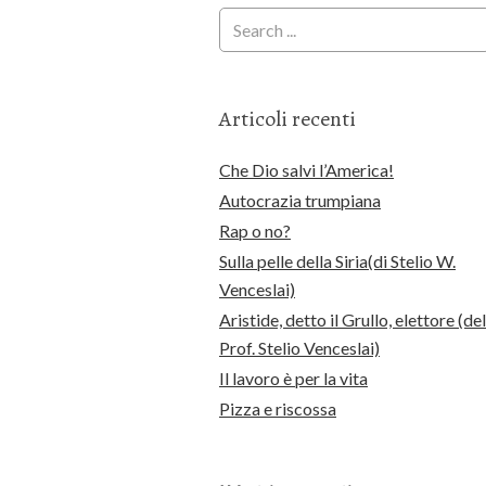
Articoli recenti
Che Dio salvi l’America!
Autocrazia trumpiana
Rap o no?
Sulla pelle della Siria(di Stelio W.
Venceslai)
Aristide, detto il Grullo, elettore (del
Prof. Stelio Venceslai)
Il lavoro è per la vita
Pizza e riscossa