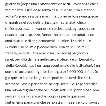
guardato (dopo una abbondante dose di Gaviscon) e che è
terrificante. Dice cose senza nessun senso, cita almeno 25
volte l’organo sessuale maschile, come se fosse una specie
di mantra nel suo delirio, insulta gli scienziati che, a
differenza sua, non vanno a dire che sta sbagliando su un
quadro o su un arazzo, fanno il loro mestiere sudato con
anni di studi e di aggiornamenti. Lui dice “Ma chi c…. è
Burioni?”, io nel mio piccolo dico “Ma chi c…. sei tu?”,
Vedete, se costui fosse solo un ubriaco al bar, non ci
sarebbe nulla di male nelle sue parole, ma è un Deputato
della Repubblica, è un rappresentante delle Istituzioni, è un
uomo di potere, è seguito da (mi pare) 1.000.000 di fans (e
già questo la dice lunga): non puoi e non devi dire certe
scemate. Lascia parlare chi ne capisce più di te (e sarebbe
una buona regola anche per molti altri), sei pericoloso, non
sei degno della carica che ricopri e per la quale sei
lautamente pagato anche se non ti ammazzi certo di lavoro.