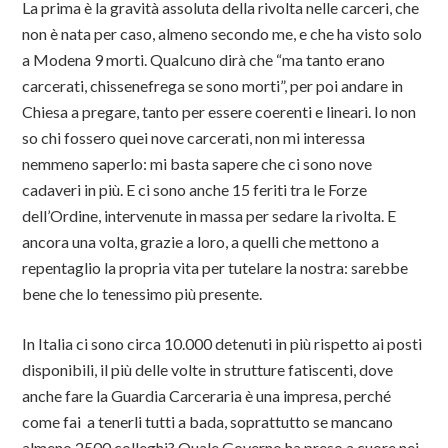
La prima è la gravità assoluta della rivolta nelle carceri, che
non è nata per caso, almeno secondo me, e che ha visto solo
a Modena 9 morti. Qualcuno dirà che “ma tanto erano
carcerati, chissenefrega se sono morti”, per poi andare in
Chiesa a pregare, tanto per essere coerenti e lineari. Io non
so chi fossero quei nove carcerati, non mi interessa
nemmeno saperlo: mi basta sapere che ci sono nove
cadaveri in più. E ci sono anche 15 feriti tra le Forze
dell’Ordine, intervenute in massa per sedare la rivolta. E
ancora una volta, grazie a loro, a quelli che mettono a
repentaglio la propria vita per tutelare la nostra: sarebbe
bene che lo tenessimo più presente.
In Italia ci sono circa 10.000 detenuti in più rispetto ai posti
disponibili, il più delle volte in strutture fatiscenti, dove
anche fare la Guardia Carceraria è una impresa, perché
come fai a tenerli tutti a bada, soprattutto se mancano
almeno 2500 colleghi? Quale Governo ha preso a cuore nei