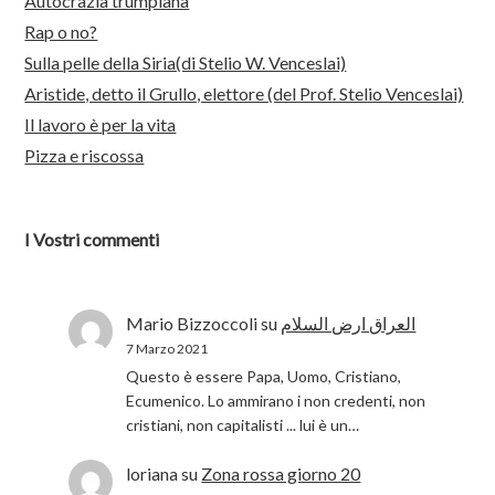
Autocrazia trumpiana
Rap o no?
Sulla pelle della Siria(di Stelio W. Venceslai)
Aristide, detto il Grullo, elettore (del Prof. Stelio Venceslai)
Il lavoro è per la vita
Pizza e riscossa
I Vostri commenti
Mario Bizzoccoli
su
العراق ارض السلام
7 Marzo 2021
Questo è essere Papa, Uomo, Cristiano,
Ecumenico. Lo ammirano i non credenti, non
cristiani, non capitalisti ... lui è un…
loriana
su
Zona rossa giorno 20