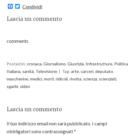
F
T
Condividi
a
w
c
i
Lascia un commento
e
t
b
t
o
e
o
r
k
comments
Posted in:
cronaca
,
Giornalismo
,
Giustizia
,
Infrastrutture
,
Politica
Italiana
,
sanità
,
Televisione
Tag:
arte
,
carceri
,
deputato
,
mascherine
,
medici
,
morti
,
ridicoli
,
rivolta
,
scienza
,
scienziati
,
sgarbi
,
video
Lascia un commento
Il tuo indirizzo email non sarà pubblicato.
I campi
obbligatori sono contrassegnati
*