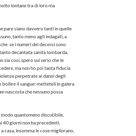
molto lontane tra di loro ma
he pare siano davvero tanti in quelle
suno, tanto meno agli indagati, a
 che se i numeri dei decessi sono
a tanto decantata sanità lombarda,
 sia così, spero sul serio che le
ocedere, ma non ho poi tanta fiducia
iolenze perpetrate ai danni degli
bollire il sangue: metteteli in galera
 ben nascosta che nessuno possa
in modo quantomeno discutibile,
mi 40 giorni non ha precedenti.
 a casa, insomma le cose migliorano,