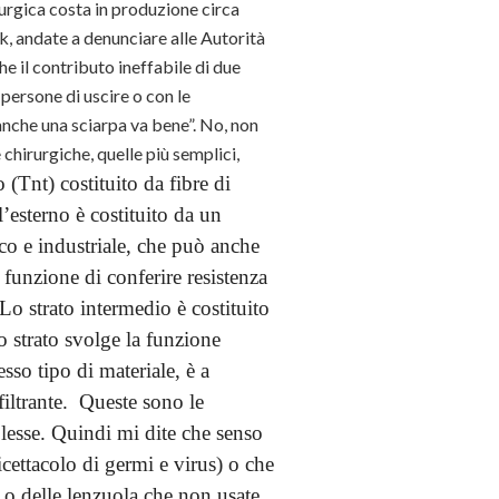
rurgica costa in produzione circa
k, andate a denunciare alle Autorità
 il contributo ineffabile di due
persone di uscire o con le
che una sciarpa va bene”. No, non
chirurgiche, quelle più semplici,
 (Tnt) costituito da fibre di
l’esterno è costituito da un
ico e industriale, che può anche
 funzione di conferire resistenza
Lo strato intermedio è costituito
 strato svolge la funzione
esso tipo di materiale, è a
 filtrante. Queste sono le
lesse. Quindi mi dite che senso
icettacolo di germi e virus) o che
e o delle lenzuola che non usate