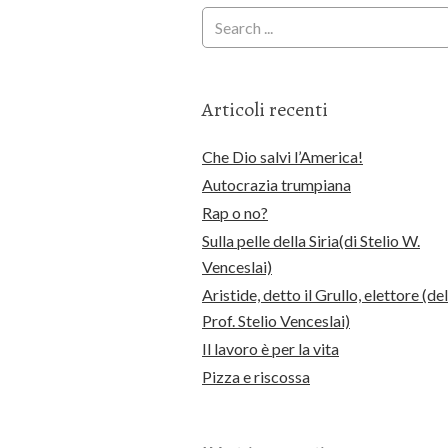
Articoli recenti
Che Dio salvi l’America!
Autocrazia trumpiana
Rap o no?
Sulla pelle della Siria(di Stelio W.
Venceslai)
Aristide, detto il Grullo, elettore (del
Prof. Stelio Venceslai)
Il lavoro è per la vita
Pizza e riscossa