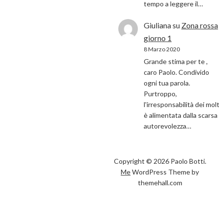
tempo a leggere il…
Giuliana
su
Zona rossa
giorno 1
8 Marzo 2020
Grande stima per te ,
caro Paolo. Condivido
ogni tua parola.
Purtroppo,
l'irresponsabilità dei molt
è alimentata dalla scarsa
autorevolezza…
Copyright © 2026 Paolo Botti.
Me
WordPress Theme by
themehall.com