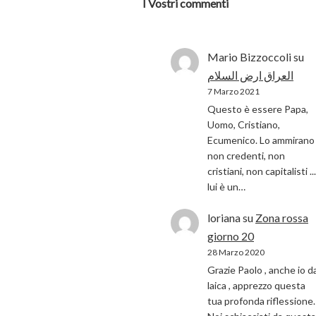
I Vostri commenti
Mario Bizzoccoli
su
العراق ارض السلام
7 Marzo 2021
Questo è essere Papa,
Uomo, Cristiano,
Ecumenico. Lo ammirano 
non credenti, non
cristiani, non capitalisti ...
lui è un…
loriana
su
Zona rossa
giorno 20
28 Marzo 2020
Grazie Paolo , anche io d
laica , apprezzo questa
tua profonda riflessione.