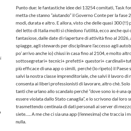
Punto due: le fantastiche idee dei 13254 comitati, Task for
metta che stanno “aiutando” il Governo Conte per la fase 2
modi, durata e altro. E allora, visto che delle quasi 300 (!!
del letto di Italia molti si chiedono l’utilità, ecco anche qui
fantasiose, dalle date di riaperture di attività fino al 2026, 
spiagge, agli stewards per disciplinare l’accesso agli autobu
po’ arrivo anche io) chiusi in casa fino al 2104, e molto altr
i
sottosegretari+ tecnici+ prefetti+ questori+ cardinali+tutt
più efficace di una app o simili, perché (lo ripeto) il Paes
salvi la nostra classe imprenditoriale, che salvi il lavoro di 
consenta ai liberi professionisti di lavorare, altro chè. So
tanti che urlano allo scandalo perché “dove sono io è una 
essere violata dallo Stato canaglia”, e lo scrivono dal loro
trasmettendo centinaia di dati personali ai server di mez
a
siete….. A me che ci sia una app (l’ennesima) che traccia i
nulla.