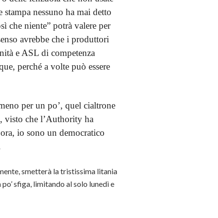
e stampa nessuno ha mai detto
osì che niente” potrà valere per
senso avrebbe che i produttori
Sanità e ASL di competenza
nque, perché a volte può essere
meno per un po’, quel cialtrone
, visto che l’Authority ha
 ora, io sono un democratico
.
mente, smetterà la tristissima litania
o’ sfiga, limitando al solo lunedì e