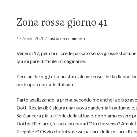
Zona rossa giorno 41
17 Aprile 2020
/
Lascia un commento
Venerdì 17, per chi ci crede passato senza grosse sfortune
qui mi pare difficile immaginarne.
Però anche oggi ci sono state alcune cose che la dicono lun
purtroppo non solo italiano.
Parto analizzando la prima, secondo me anche la più grave, 
Dott. Ricciardi: è sicura una nuova pandemia in autunno e, 
Sarà ancora più terribile della attuale, dobbiamo essere pr
Dottor Ricciardi, “essere preparati”? In che senso? Amule
Preghiere? Ovvio che lui volesse parlare delle misure di 