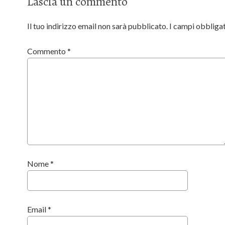
Lascia un commento
Il tuo indirizzo email non sarà pubblicato.
I campi obbliga
Commento
*
Nome
*
Email
*