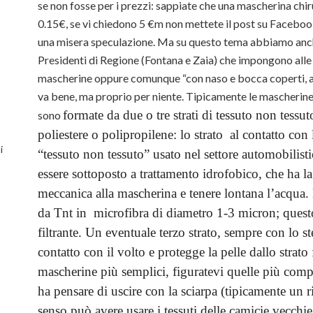
se non fosse per i prezzi: sappiate che una mascherina chi
0.15€, se vi chiedono 5 €m non mettete il post su Faceboo
una misera speculazione. Ma su questo tema abbiamo anche
Presidenti di Regione (Fontana e Zaia) che impongono alle 
mascherine oppure comunque “con naso e bocca coperti, an
va bene, ma proprio per niente. Tipicamente le mascherine 
formate da due o tre strati di tessuto non tessuto
sono
poliestere o polipropilene: lo strato al contatto con 
i
“tessuto non tessuto” usato nel settore automobilist
essere sottoposto a trattamento idrofobico, che ha la
meccanica alla mascherina e tenere lontana l’acqua. 
da Tnt in microfibra di diametro 1-3 micron; questo
filtrante. Un eventuale terzo strato, sempre con lo st
contatto con il volto e protegge la pelle dallo strato
mascherine più semplici, figuratevi quelle più comp
ha pensare di uscire con la sciarpa (tipicamente un r
senso può avere usare i tessuti delle camicie vecchi