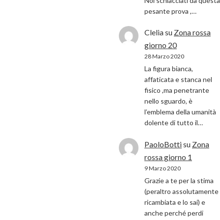
Noi schiacciati da questa
pesante prova ,…
Clelia
su
Zona rossa
giorno 20
28 Marzo 2020
La figura bianca,
affaticata e stanca nel
fisico ,ma penetrante
nello sguardo, è
l’emblema della umanità
dolente di tutto il…
PaoloBotti
su
Zona
rossa giorno 1
9 Marzo 2020
Grazie a te per la stima
(peraltro assolutamente
ricambiata e lo sai) e
anche perché perdi