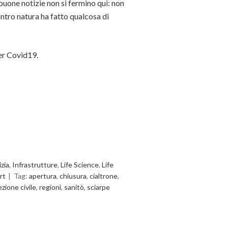
buone notizie non si fermino qui: non
ontro natura ha fatto qualcosa di
per Covid19.
zia
,
Infrastrutture
,
Life Science
,
Life
rt
Tag:
apertura
,
chiusura
,
cialtrone
,
zione civile
,
regioni
,
sanitò
,
sciarpe