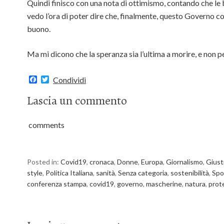
Quindi finisco con una nota di ottimismo, contando che le 
vedo l’ora di poter dire che, finalmente, questo Governo c
buono.
Ma mi dicono che la speranza sia l’ultima a morire, e non 
F
T
Condividi
a
w
c
i
Lascia un commento
e
t
b
t
o
e
comments
o
r
k
Posted in:
Covid19
,
cronaca
,
Donne
,
Europa
,
Giornalismo
,
Giusti
style
,
Politica Italiana
,
sanità
,
Senza categoria
,
sostenibilità
,
Spo
conferenza stampa
,
covid19
,
governo
,
mascherine
,
natura
,
prote