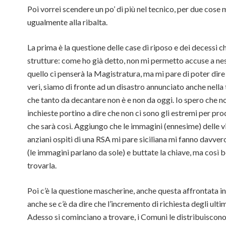
Poi vorrei scendere un po’ di più nel tecnico, per due cose 
ugualmente alla ribalta.
La prima è la questione delle case di riposo e dei decessi c
strutture: come ho già detto, non mi permetto accuse a nes
quello ci penserà la Magistratura, ma mi pare di poter dire
veri, siamo di fronte ad un disastro annunciato anche nell
che tanto da decantare non è e non da oggi. Io spero che non
inchieste portino a dire che non ci sono gli estremi per pr
che sarà così. Aggiungo che le immagini (ennesime) delle v
anziani ospiti di una RSA mi pare siciliana mi fanno davvero 
(le immagini parlano da sole) e buttate la chiave, ma così
trovarla.
Poi c’è la questione mascherine, anche questa affrontata 
anche se c’è da dire che l’incremento di richiesta degli ulti
Adesso si cominciano a trovare, i Comuni le distribuiscono