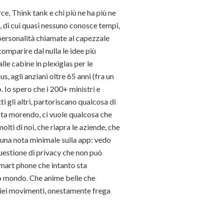
ce, Think tank e chi più ne ha più ne
, di cui quasi nessuno conosce tempi,
) personalità chiamate al capezzale
 comparire dal nulla le idee più
alle cabine in plexiglas per le
s, agli anziani oltre 65 anni (fra un
o. Io spero che i 200+ ministri e
i gli altri, partoriscano qualcosa di
e sta morendo, ci vuole qualcosa che
molti di noi, che riapra le aziende, che
lo una nota minimale sulla app: vedo
questione di privacy che non può
 smart phone che intanto sta
zo mondo. Che anime belle che
 miei movimenti, onestamente frega