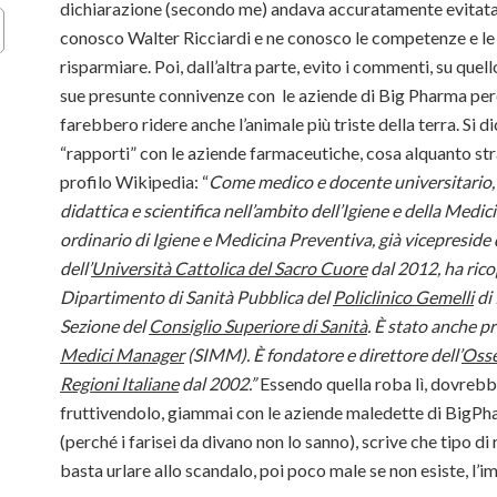
dichiarazione (secondo me) andava accuratamente evitata
conosco Walter Ricciardi e ne conosco le competenze e le 
risparmiare. Poi, dall’altra parte, evito i commenti, su quel
sue presunte connivenze con le aziende di Big Pharma per
farebbero ridere anche l’animale più triste della terra. Si d
“rapporti” con le aziende farmaceutiche, cosa alquanto str
profilo Wikipedia: “
Come medico e docente universitario, s
didattica e scientifica nell’ambito dell’Igiene e della Medi
ordinario di Igiene e Medicina Preventiva, già vicepreside 
dell’
Università Cattolica del Sacro Cuore
dal 2012, ha ricop
Dipartimento di Sanità Pubblica del
Policlinico Gemelli
di 
Sezione del
Consiglio Superiore di Sanità
. È stato anche p
Medici Manager
(SIMM). È fondatore e direttore dell’
Osse
Regioni Italiane
dal 2002.”
Essendo quella roba lì, dovrebb
fruttivendolo, giammai con le aziende maledette di BigPh
(perché i farisei da divano non lo sanno), scrive che tipo di
basta urlare allo scandalo, poi poco male se non esiste, l’i