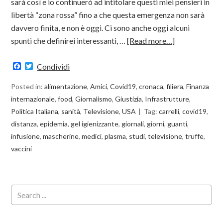
sarà così e io continuerò ad intitolare questi miei pensieri in
libertà “zona rossa” fino a che questa emergenza non sarà
davvero finita, e non è oggi. Ci sono anche oggi alcuni
spunti che definirei interessanti, …
[Read more…]
Facebook
Twitter
Condividi
Posted in:
alimentazione
,
Amici
,
Covid19
,
cronaca
,
filiera
,
Finanza
internazionale
,
food
,
Giornalismo
,
Giustizia
,
Infrastrutture
,
Politica Italiana
,
sanità
,
Televisione
,
USA
Tag:
carrelli
,
covid19
,
distanza
,
epidemia
,
gel igienizzante
,
giornali
,
giorni
,
guanti
,
infusione
,
mascherine
,
medici
,
plasma
,
studi
,
televisione
,
truffe
,
vaccini