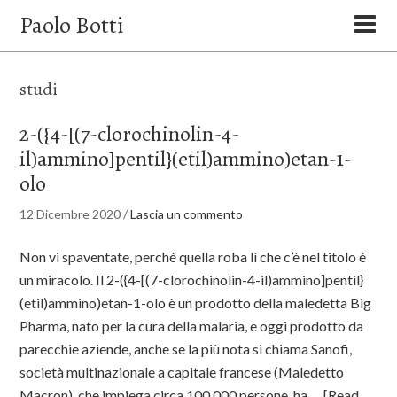
Paolo Botti
studi
2-({4-[(7-clorochinolin-4-
il)ammino]pentil}(etil)ammino)etan-1-
olo
12 Dicembre 2020
/
Lascia un commento
Non vi spaventate, perché quella roba lì che c’è nel titolo è
un miracolo. Il 2-({4-[(7-clorochinolin-4-il)ammino]pentil}
(etil)ammino)etan-1-olo è un prodotto della maledetta Big
Pharma, nato per la cura della malaria, e oggi prodotto da
parecchie aziende, anche se la più nota si chiama Sanofi,
società multinazionale a capitale francese (Maledetto
Macron), che impiega circa 100.000 persone, ha …
[Read