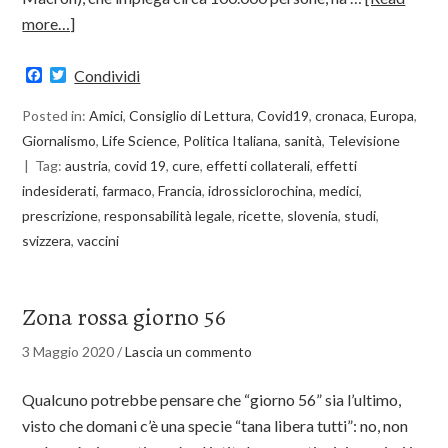
more…]
Facebook
Twitter
Condividi
Posted in:
Amici
,
Consiglio di Lettura
,
Covid19
,
cronaca
,
Europa
,
Giornalismo
,
Life Science
,
Politica Italiana
,
sanità
,
Televisione
Tag:
austria
,
covid 19
,
cure
,
effetti collaterali
,
effetti
indesiderati
,
farmaco
,
Francia
,
idrossiclorochina
,
medici
,
prescrizione
,
responsabilità legale
,
ricette
,
slovenia
,
studi
,
svizzera
,
vaccini
Zona rossa giorno 56
3 Maggio 2020
/
Lascia un commento
Qualcuno potrebbe pensare che “giorno 56” sia l’ultimo,
visto che domani c’è una specie “tana libera tutti”: no, non