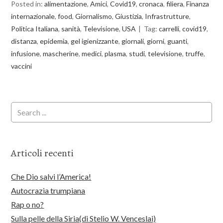
Posted in:
alimentazione
,
Amici
,
Covid19
,
cronaca
,
filiera
,
Finanza
internazionale
,
food
,
Giornalismo
,
Giustizia
,
Infrastrutture
,
Politica Italiana
,
sanità
,
Televisione
,
USA
Tag:
carrelli
,
covid19
,
distanza
,
epidemia
,
gel igienizzante
,
giornali
,
giorni
,
guanti
,
infusione
,
mascherine
,
medici
,
plasma
,
studi
,
televisione
,
truffe
,
vaccini
Articoli recenti
Che Dio salvi l’America!
Autocrazia trumpiana
Rap o no?
Sulla pelle della Siria(di Stelio W. Venceslai)