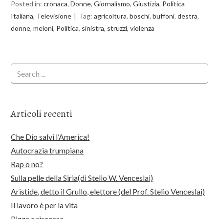
Posted in:
cronaca
,
Donne
,
Giornalismo
,
Giustizia
,
Politica
Italiana
,
Televisione
Tag:
agricoltura
,
boschi
,
buffoni
,
destra
,
donne
,
meloni
,
Politica
,
sinistra
,
struzzi
,
violenza
Articoli recenti
Che Dio salvi l’America!
Autocrazia trumpiana
Rap o no?
Sulla pelle della Siria(di Stelio W. Venceslai)
Aristide, detto il Grullo, elettore (del Prof. Stelio Venceslai)
Il lavoro è per la vita
Pizza e riscossa