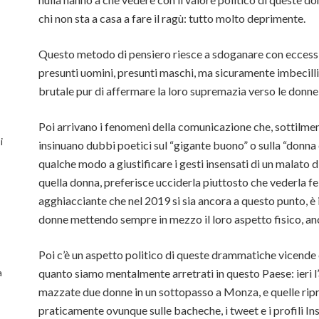
chi non sta a casa a fare il ragù: tutto molto deprimente.
Questo metodo di pensiero riesce a sdoganare con eccessiva
presunti uomini, presunti maschi, ma sicuramente imbecilli 
brutale pur di affermare la loro supremazia verso le donne: 
Poi arrivano i fenomeni della comunicazione che, sottilmente
i
insinuano dubbi poetici sul “gigante buono” o sulla “donna 
qualche modo a giustificare i gesti insensati di un malato 
quella donna, preferisce ucciderla piuttosto che vederla fel
agghiacciante che nel 2019 si sia ancora a questo punto, è i
donne mettendo sempre in mezzo il loro aspetto fisico, anch
Poi c’è un aspetto politico di queste drammatiche vicende c
a
quanto siamo mentalmente arretrati in questo Paese: ieri l
mazzate due donne in un sottopasso a Monza, e quelle ri
praticamente ovunque sulle bacheche, i tweet e i profili In