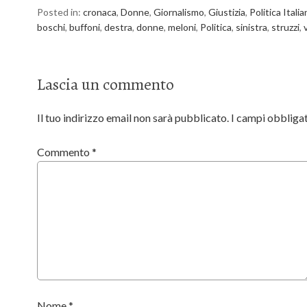
Posted in:
cronaca
,
Donne
,
Giornalismo
,
Giustizia
,
Politica Italia
boschi
,
buffoni
,
destra
,
donne
,
meloni
,
Politica
,
sinistra
,
struzzi
,
Lascia un commento
Il tuo indirizzo email non sarà pubblicato.
I campi obbliga
Commento
*
Nome
*