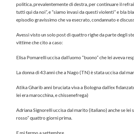
politica, prevalentemente di destra, per continuare il refr
tutti qui da noi”, e “siamo invasi da questi violenti” e bla b
episodio gravissimo che va esecrato, condannato e discus
Avessi visto un solo post di quattro righe da parte degli ste
vittime che cito a caso:
Elisa Pomarelli uccisa dall’uomo “buono” che lei aveva resp
La donna di 43 anni che a Nago (TN) è stata uccisa dal mari
Atika Gharib anni bruciata viva a Bologna dall’ex fidanza
lei era marocchina, e chissenefrega)
Adriana Signorelli uccisa dal marito (italiano) anche se lei 
rosso” quattro giorni prima.
E mi fermo a settembre.