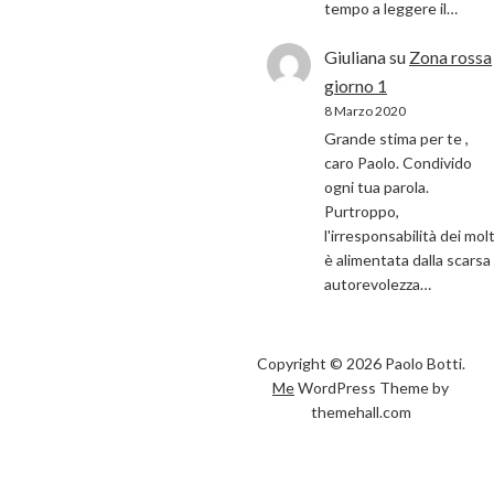
tempo a leggere il…
Giuliana
su
Zona rossa
giorno 1
8 Marzo 2020
Grande stima per te ,
caro Paolo. Condivido
ogni tua parola.
Purtroppo,
l'irresponsabilità dei molt
è alimentata dalla scarsa
autorevolezza…
Copyright © 2026 Paolo Botti.
Me
WordPress Theme by
themehall.com