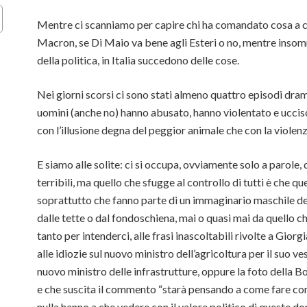
Mentre ci scanniamo per capire chi ha comandato cosa a chi
Macron, se Di Maio va bene agli Esteri o no, mentre inso
della politica, in Italia succedono delle cose.
Nei giorni scorsi ci sono stati almeno quattro episodi dramm
uomini (anche no) hanno abusato, hanno violentato e ucciso
con l’illusione degna del peggior animale che con la violenza
E siamo alle solite: ci si occupa, ovviamente solo a parole,
terribili, ma quello che sfugge al controllo di tutti è che qu
soprattutto che fanno parte di un immaginario maschile dev
dalle tette o dal fondoschiena, mai o quasi mai da quello ch
tanto per intenderci, alle frasi inascoltabili rivolte a Gior
alle idiozie sul nuovo ministro dell’agricoltura per il suo v
nuovo ministro delle infrastrutture, oppure la foto della Bo
e che suscita il commento “starà pensando a come fare conte
nulla hanno a che vedere con il valore politico di queste don