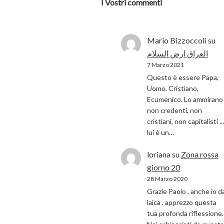
I Vostri commenti
Mario Bizzoccoli
su
العراق ارض السلام
7 Marzo 2021
Questo è essere Papa,
Uomo, Cristiano,
Ecumenico. Lo ammirano 
non credenti, non
cristiani, non capitalisti ...
lui è un…
loriana
su
Zona rossa
giorno 20
28 Marzo 2020
Grazie Paolo , anche io d
laica , apprezzo questa
tua profonda riflessione.