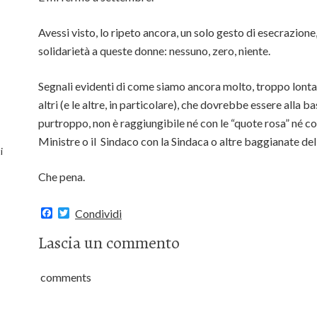
Avessi visto, lo ripeto ancora, un solo gesto di esecrazione,
solidarietà a queste donne: nessuno, zero, niente.
Segnali evidenti di come siamo ancora molto, troppo lontan
altri (e le altre, in particolare), che dovrebbe essere alla b
purtroppo, non è raggiungibile né con le “quote rosa” né con
Ministre o il Sindaco con la Sindaca o altre baggianate del
i
Che pena.
F
T
Condividi
a
w
c
i
Lascia un commento
e
t
b
t
o
e
comments
o
r
k