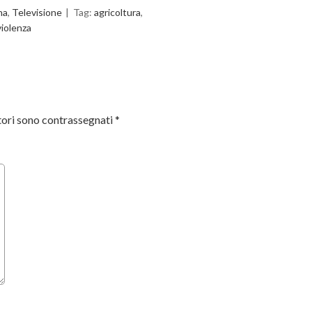
na
,
Televisione
Tag:
agricoltura
,
violenza
tori sono contrassegnati
*