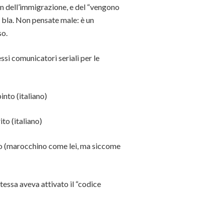
ain dell’immigrazione, e del “vengono
la bla. Non pensate male: è un
so.
ssi comunicatori seriali per le
into (italiano)
to (italiano)
to (marocchino come lei, ma siccome
stessa aveva attivato il “codice