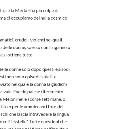
, se la Merkel ha più colpe di
mma ci occupiamo del nulla cosmico
atici, crudeli, violenti nei quali
 delle donne, spesso con l’inganno o
 si ottiene tutto.
 delle donne solo dopo questi episodi
esti non sono episodi isolati, e
iato nel quale la donna la giudichi
e vale. Faccio palese riferimento,
gia Meloni nelle scorse settimane, o
estito o per le ammiccanti foto del
schi che lascia intravedere la lingua
nti i 5stelle”. Tutte questioni che
ne, ma sono nel filone dell’insulto a