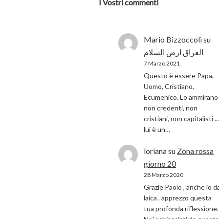
I Vostri commenti
Mario Bizzoccoli
su
العراق ارض السلام
7 Marzo 2021
Questo è essere Papa,
Uomo, Cristiano,
Ecumenico. Lo ammirano 
non credenti, non
cristiani, non capitalisti ...
lui è un…
loriana
su
Zona rossa
giorno 20
28 Marzo 2020
Grazie Paolo , anche io d
laica , apprezzo questa
tua profonda riflessione.