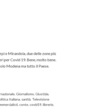
rpi e Mirandola, due delle zone più
eri per Covid 19. Bene, molto bene.
a solo Modena ma tutto il Paese.
rnazionale
,
Giornalismo
,
Giustizia
,
litica Italiana
,
sanità
,
Televisione
mmercialisti
,
conte
,
covid19
,
librerie
,