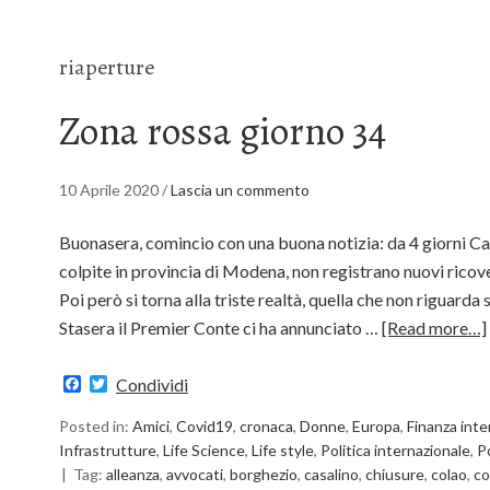
riaperture
Zona rossa giorno 34
10 Aprile 2020
/
Lascia un commento
Buonasera, comincio con una buona notizia: da 4 giorni Ca
colpite in provincia di Modena, non registrano nuovi ricov
Poi però si torna alla triste realtà, quella che non riguard
Stasera il Premier Conte ci ha annunciato …
[Read more…]
Facebook
Twitter
Condividi
Posted in:
Amici
,
Covid19
,
cronaca
,
Donne
,
Europa
,
Finanza inte
Infrastrutture
,
Life Science
,
Life style
,
Politica internazionale
,
Po
Tag:
alleanza
,
avvocati
,
borghezio
,
casalino
,
chiusure
,
colao
,
co