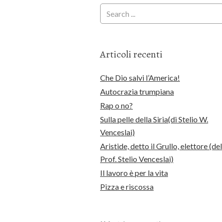
Articoli recenti
Che Dio salvi l’America!
Autocrazia trumpiana
Rap o no?
Sulla pelle della Siria(di Stelio W.
Venceslai)
Aristide, detto il Grullo, elettore (del
Prof. Stelio Venceslai)
Il lavoro è per la vita
Pizza e riscossa