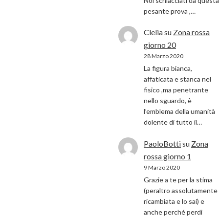
Noi schiacciati da questa
pesante prova ,…
Clelia
su
Zona rossa
giorno 20
28 Marzo 2020
La figura bianca,
affaticata e stanca nel
fisico ,ma penetrante
nello sguardo, è
l’emblema della umanità
dolente di tutto il…
PaoloBotti
su
Zona
rossa giorno 1
9 Marzo 2020
Grazie a te per la stima
(peraltro assolutamente
ricambiata e lo sai) e
anche perché perdi