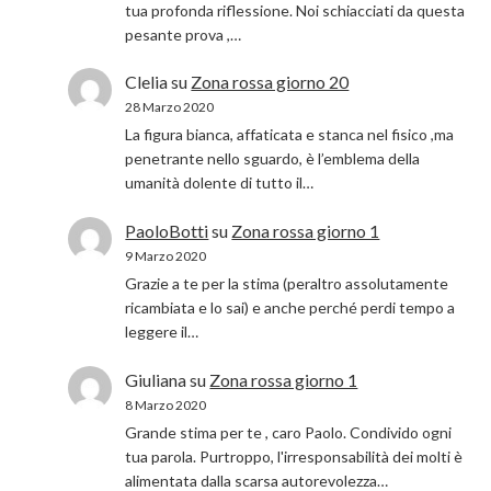
tua profonda riflessione. Noi schiacciati da questa
pesante prova ,…
Clelia
su
Zona rossa giorno 20
28 Marzo 2020
La figura bianca, affaticata e stanca nel fisico ,ma
penetrante nello sguardo, è l’emblema della
umanità dolente di tutto il…
PaoloBotti
su
Zona rossa giorno 1
9 Marzo 2020
Grazie a te per la stima (peraltro assolutamente
ricambiata e lo sai) e anche perché perdi tempo a
leggere il…
Giuliana
su
Zona rossa giorno 1
8 Marzo 2020
Grande stima per te , caro Paolo. Condivido ogni
tua parola. Purtroppo, l'irresponsabilità dei molti è
alimentata dalla scarsa autorevolezza…