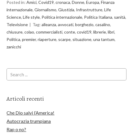
Posted in:
Amici
,
Covid19
,
cronaca
,
Donne
,
Europa
,
Finanza
internazionale
,
Giornalismo
,
Giustizia
,
Infrastrutture
,
Life
Science
,
Life style
,
Politica internazionale
,
Politica Italiana
,
sanità
,
Televisione
Tag:
alleanza
,
avvocati
,
borghezio
,
casalino
,
chiusure
,
colao
,
commercialisti
,
conte
,
covid19
,
librerie
,
libri
,
Politica
,
premier
,
riaperture
,
scarpe
,
situazione
,
una tantum
,
zanicchi
Articoli recenti
Che Dio salvi l’America!
Autocrazia trumpiana
Rap o no?