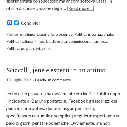
sperimentata con successo ma ancora sottovalutata. In
ottica di conservazione degli …
[Read more…]
Facebook
Twitter
Condividi
Posted in:
alimentazione
,
Life Science
,
Politica internazionale
,
Politica Italiana
Tag:
biodiversità
,
commissione europea
,
Politica
,
puglia
,
ulivi
,
yxlella
Sciacalli, jene e esperti in un attimo
13 Luglio 2016
/
Lascia un commento
Ieri io ci ho provato, ma ovviamente era inutile. Subito dopo
l’incidente di Bari, ho postato su Facebook gli indirizzi dei
punti in cui si poteva donare sangue per i feriti,
specificando una umile e semplice preghiera: aspettiamo un
paio di giorni per fare polemiche. Ovviamente, ma non