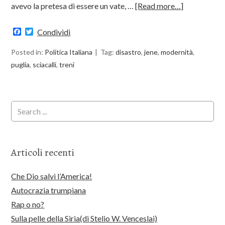
avevo la pretesa di essere un vate, …
[Read more…]
Facebook
Twitter
Condividi
Posted in:
Politica Italiana
Tag:
disastro
,
jene
,
modernità
,
puglia
,
sciacalli
,
treni
Articoli recenti
Che Dio salvi l’America!
Autocrazia trumpiana
Rap o no?
Sulla pelle della Siria(di Stelio W. Venceslai)