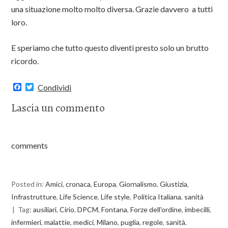
una situazione molto molto diversa. Grazie davvero a tutti
loro.
E speriamo che tutto questo diventi presto solo un brutto
ricordo.
F
T
Condividi
a
w
c
i
Lascia un commento
e
t
b
t
o
e
o
r
k
comments
Posted in:
Amici
,
cronaca
,
Europa
,
Giornalismo
,
Giustizia
,
Infrastrutture
,
Life Science
,
Life style
,
Politica Italiana
,
sanità
Tag:
ausiliari
,
Cirio
,
DPCM
,
Fontana
,
Forze dell'ordine
,
imbecilli
,
infermieri
,
malattie
,
medici
,
Milano
,
puglia
,
regole
,
sanità
,