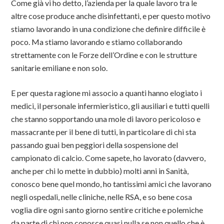
Come già vi ho detto, l’azienda per la quale lavoro tra le
altre cose produce anche disinfettanti, e per questo motivo
stiamo lavorando in una condizione che definire difficile è
poco. Ma stiamo lavorando e stiamo collaborando
strettamente con le Forze dell’Ordine e con le strutture
sanitarie emiliane e non solo.
E per questa ragione mi associo a quanti hanno elogiato i
medici, il personale infermieristico, gli ausiliari e tutti quelli
che stanno sopportando una mole di lavoro pericoloso e
massacrante per il bene di tutti, in particolare di chi sta
passando guai ben peggiori della sospensione del
campionato di calcio. Come sapete, ho lavorato (davvero,
anche per chi lo mette in dubbio) molti anni in Sanità,
conosco bene quel mondo, ho tantissimi amici che lavorano
negli ospedali, nelle cliniche, nelle RSA, e so bene cosa
voglia dire ogni santo giorno sentire critiche e polemiche
da parte di chi non conosce quasi nulla se non quello che è