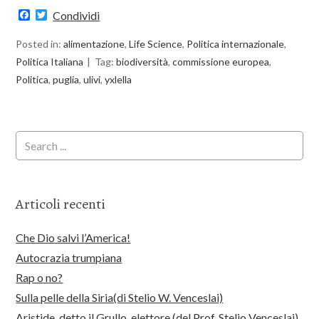
Facebook
Twitter
Condividi
Posted in:
alimentazione
,
Life Science
,
Politica internazionale
,
Politica Italiana
Tag:
biodiversità
,
commissione europea
,
Politica
,
puglia
,
ulivi
,
yxlella
Articoli recenti
Che Dio salvi l’America!
Autocrazia trumpiana
Rap o no?
Sulla pelle della Siria(di Stelio W. Venceslai)
Aristide, detto il Grullo, elettore (del Prof. Stelio Venceslai)