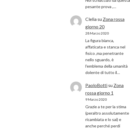
Noi schiacciati da questa
pesante prova ,…
Clelia
su
Zona rossa
giorno 20
28 Marzo 2020
La figura bianca,
affaticata e stanca nel
fisico ,ma penetrante
nello sguardo, è
l’emblema della umanità
dolente di tutto il…
PaoloBotti
su
Zona
rossa giorno 1
9 Marzo 2020
Grazie a te per la stima
(peraltro assolutamente
ricambiata e lo sai) e
anche perché perdi