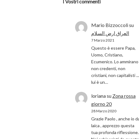
I Vostri commenti
Mario Bizzoccoli
su
العراق ارض السلام
7 Marzo 2021
Questo è essere Papa,
Uomo, Cristiano,
Ecumenico. Lo ammirano 
non credenti, non
cristiani, non capitalisti ...
lui è un…
loriana
su
Zona rossa
giorno 20
28 Marzo 2020
Grazie Paolo , anche io d
laica , apprezzo questa
tua profonda riflessione.