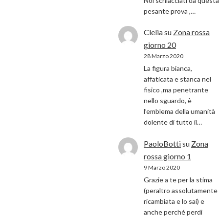
Noi schiacciati da questa
pesante prova ,…
Clelia
su
Zona rossa
giorno 20
28 Marzo 2020
La figura bianca,
affaticata e stanca nel
fisico ,ma penetrante
nello sguardo, è
l’emblema della umanità
dolente di tutto il…
PaoloBotti
su
Zona
rossa giorno 1
9 Marzo 2020
Grazie a te per la stima
(peraltro assolutamente
ricambiata e lo sai) e
anche perché perdi