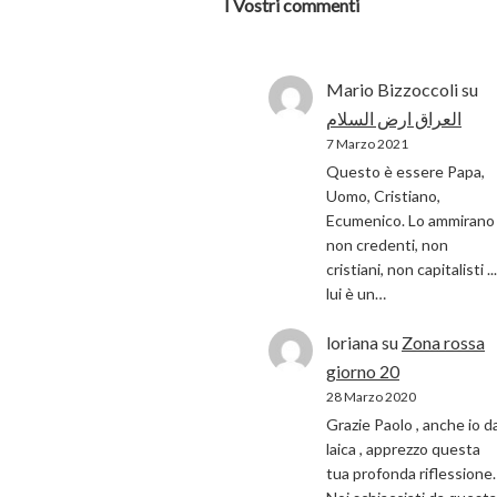
I Vostri commenti
Mario Bizzoccoli
su
العراق ارض السلام
7 Marzo 2021
Questo è essere Papa,
Uomo, Cristiano,
Ecumenico. Lo ammirano 
non credenti, non
cristiani, non capitalisti ...
lui è un…
loriana
su
Zona rossa
giorno 20
28 Marzo 2020
Grazie Paolo , anche io d
laica , apprezzo questa
tua profonda riflessione.