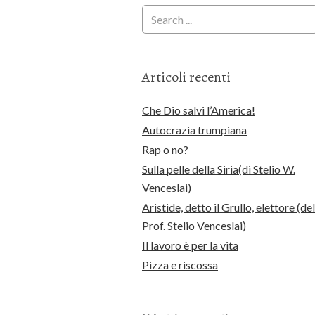
Articoli recenti
Che Dio salvi l’America!
Autocrazia trumpiana
Rap o no?
Sulla pelle della Siria(di Stelio W.
Venceslai)
Aristide, detto il Grullo, elettore (del
Prof. Stelio Venceslai)
Il lavoro è per la vita
Pizza e riscossa