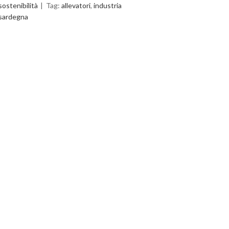
sostenibilità
Tag:
allevatori
,
industria
sardegna