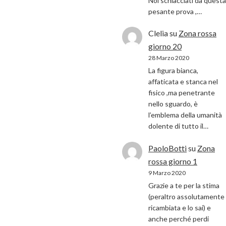
Noi schiacciati da questa
pesante prova ,…
Clelia
su
Zona rossa
giorno 20
28 Marzo 2020
La figura bianca,
affaticata e stanca nel
fisico ,ma penetrante
nello sguardo, è
l’emblema della umanità
dolente di tutto il…
PaoloBotti
su
Zona
rossa giorno 1
9 Marzo 2020
Grazie a te per la stima
(peraltro assolutamente
ricambiata e lo sai) e
anche perché perdi