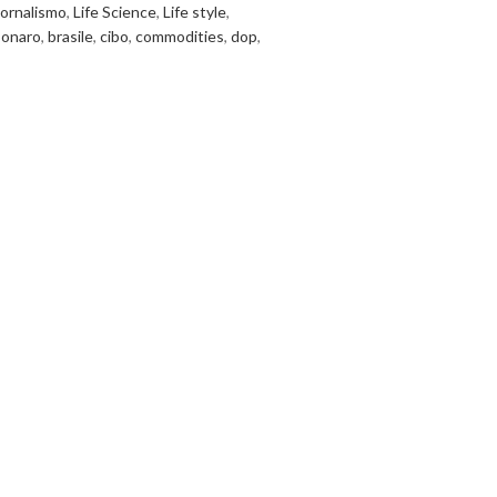
ornalismo
,
Life Science
,
Life style
,
sonaro
,
brasile
,
cibo
,
commodities
,
dop
,