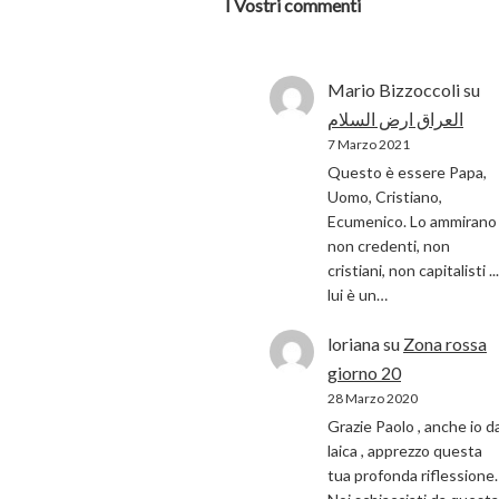
I Vostri commenti
Mario Bizzoccoli
su
العراق ارض السلام
7 Marzo 2021
Questo è essere Papa,
Uomo, Cristiano,
Ecumenico. Lo ammirano 
non credenti, non
cristiani, non capitalisti ...
lui è un…
loriana
su
Zona rossa
giorno 20
28 Marzo 2020
Grazie Paolo , anche io d
laica , apprezzo questa
tua profonda riflessione.