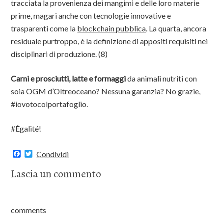
tracciata la provenienza dei mangimi e delle loro materie
prime, magari anche con tecnologie innovative e
trasparenti come la
blockchain pubblica
. La quarta, ancora
residuale purtroppo, è la definizione di appositi requisiti nei
disciplinari di produzione. (8)
Carni e prosciutti, latte e formaggi
da animali nutriti con
soia OGM d’Oltreoceano? Nessuna garanzia? No grazie,
#iovotocolportafoglio.
#Égalité!
F
T
Condividi
a
w
c
i
Lascia un commento
e
t
b
t
o
e
o
r
k
comments