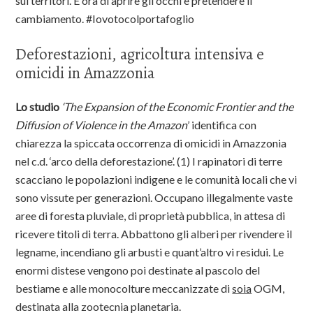
sui territori. È ora di aprire gli occhi e pretendere il
cambiamento. #Iovotocolportafoglio
Deforestazioni, agricoltura intensiva e
omicidi in Amazzonia
Lo studio
‘The Expansion of the Economic Frontier and the
Diffusion of Violence in the Amazon
’ identifica con
chiarezza la spiccata occorrenza di omicidi in Amazzonia
nel c.d. ‘arco della deforestazione’. (1) I rapinatori di terre
scacciano le popolazioni indigene e le comunità locali che vi
sono vissute per generazioni. Occupano illegalmente vaste
aree di foresta pluviale, di proprietà pubblica, in attesa di
ricevere titoli di terra. Abbattono gli alberi per rivendere il
legname, incendiano gli arbusti e quant’altro vi residui. Le
enormi distese vengono poi destinate al pascolo del
bestiame e alle monocolture meccanizzate di
soia
OGM,
destinata alla zootecnia planetaria.