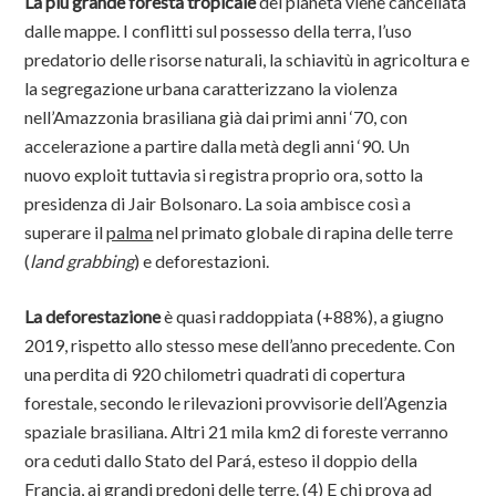
La più grande foresta tropicale
del pianeta viene cancellata
dalle mappe. I conflitti sul possesso della terra, l’uso
predatorio delle risorse naturali, la schiavitù in agricoltura e
la segregazione urbana caratterizzano la violenza
nell’Amazzonia brasiliana già dai primi anni ‘70, con
accelerazione a partire dalla metà degli anni ‘90. Un
nuovo exploit tuttavia si registra proprio ora, sotto la
presidenza di Jair Bolsonaro. La soia ambisce così a
superare il
palma
nel primato globale di rapina delle terre
(
land grabbing
) e deforestazioni.
La deforestazione
è quasi raddoppiata (+88%), a giugno
2019, rispetto allo stesso mese dell’anno precedente. Con
una perdita di 920 chilometri quadrati di copertura
forestale, secondo le rilevazioni provvisorie dell’Agenzia
spaziale brasiliana. Altri 21 mila km2 di foreste verranno
ora ceduti dallo Stato del Pará, esteso il doppio della
Francia, ai grandi predoni delle terre. (4) E chi prova ad