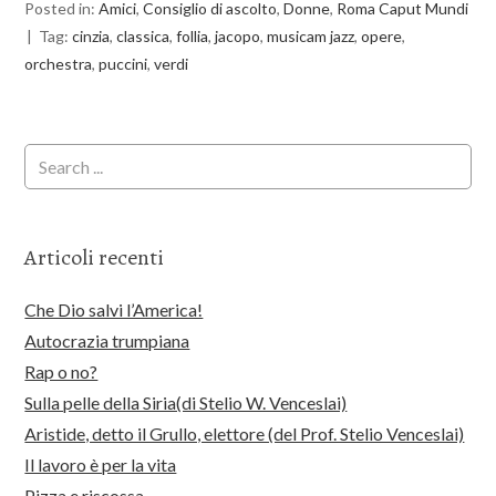
Posted in:
Amici
,
Consiglio di ascolto
,
Donne
,
Roma Caput Mundi
Tag:
cinzia
,
classica
,
follia
,
jacopo
,
musicam jazz
,
opere
,
orchestra
,
puccini
,
verdi
Articoli recenti
Che Dio salvi l’America!
Autocrazia trumpiana
Rap o no?
Sulla pelle della Siria(di Stelio W. Venceslai)
Aristide, detto il Grullo, elettore (del Prof. Stelio Venceslai)
Il lavoro è per la vita
Pizza e riscossa