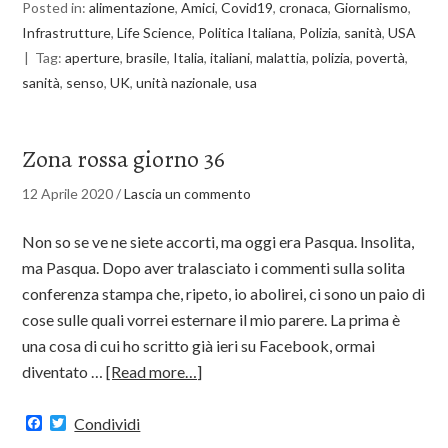
Posted in:
alimentazione
,
Amici
,
Covid19
,
cronaca
,
Giornalismo
,
Infrastrutture
,
Life Science
,
Politica Italiana
,
Polizia
,
sanità
,
USA
Tag:
aperture
,
brasile
,
Italia
,
italiani
,
malattia
,
polizia
,
povertà
,
sanità
,
senso
,
UK
,
unità nazionale
,
usa
Zona rossa giorno 36
12 Aprile 2020
/
Lascia un commento
Non so se ve ne siete accorti, ma oggi era Pasqua. Insolita,
ma Pasqua. Dopo aver tralasciato i commenti sulla solita
conferenza stampa che, ripeto, io abolirei, ci sono un paio di
cose sulle quali vorrei esternare il mio parere. La prima è
una cosa di cui ho scritto già ieri su Facebook, ormai
diventato …
[Read more…]
Facebook
Twitter
Condividi