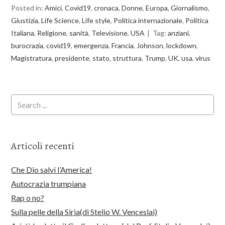
Posted in:
Amici
,
Covid19
,
cronaca
,
Donne
,
Europa
,
Giornalismo
,
Giustizia
,
Life Science
,
Life style
,
Politica internazionale
,
Politica
Italiana
,
Religione
,
sanità
,
Televisione
,
USA
Tag:
anziani
,
burocrazia
,
covid19
,
emergenza
,
Francia
,
Johnson
,
lockdown
,
Magistratura
,
presidente
,
stato
,
struttura
,
Trump
,
UK
,
usa
,
virus
Articoli recenti
Che Dio salvi l’America!
Autocrazia trumpiana
Rap o no?
Sulla pelle della Siria(di Stelio W. Venceslai)