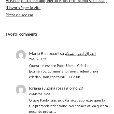
Aristide, detto il Grullo, elettore (del Prof. Stelio Venceslai)
Il lavoro è per la vita
Pizza e riscossa
I Vostri commenti
Mario Bizzoccoli
su
العراق ارض السلام
7 Marzo 2021
Questo è essere Papa, Uomo, Cristiano,
Ecumenico. Lo ammirano i non credenti, non
cristiani, non capitalisti ... lui è un…
loriana
su
Zona rossa giorno 20
28 Marzo 2020
Grazie Paolo , anche io da laica , apprezzo questa
tua profonda riflessione. Noi schiacciati da questa
pesante prova ,…