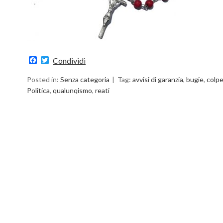
Facebook
Twitter
Condividi
Posted in:
Senza categoria
Tag:
avvisi di garanzia
,
bugie
,
colpe
Politica
,
qualunqismo
,
reati