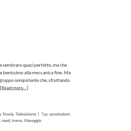
da sembrare quasi perfetto, ma che
 fa benissimo alla meccanica fine. Ma
e gruppo onnipotente che, sfruttando
[Read more…]
a
,
Storia
,
Televisione
Tag:
assoluzioni
,
,
reati
,
treno
,
Viareggio