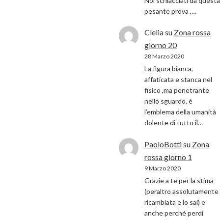
Noi schiacciati da questa
pesante prova ,…
Clelia
su
Zona rossa
giorno 20
28 Marzo 2020
La figura bianca,
affaticata e stanca nel
fisico ,ma penetrante
nello sguardo, è
l’emblema della umanità
dolente di tutto il…
PaoloBotti
su
Zona
rossa giorno 1
9 Marzo 2020
Grazie a te per la stima
(peraltro assolutamente
ricambiata e lo sai) e
anche perché perdi