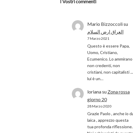
I Vostri commenti
Mario Bizzoccoli
su
العراق ارض السلام
7 Marzo 2021
Questo è essere Papa,
Uomo, Cristiano,
Ecumenico. Lo ammirano 
non credenti, non
cristiani, non capitalisti ...
lui è un…
loriana
su
Zona rossa
giorno 20
28 Marzo 2020
Grazie Paolo , anche io d
laica , apprezzo questa
tua profonda riflessione.