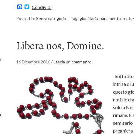
Facebook
Twitter
Condividi
Posted in:
Senza categoria
Tag:
giudiziaria
,
parlamento
,
reati
,
Libera nos, Domine.
i
16 Dicembre 2016
/
Lascia un commento
Sottotitol
intrisa di
questo gio
notizie ch
solo a Nos
a
rimane. E 
semiserio 
preghiera 