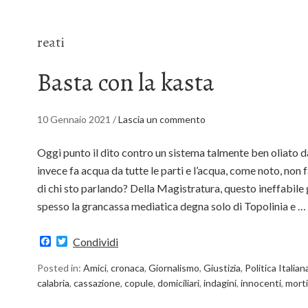
reati
Basta con la kasta
10 Gennaio 2021
/
Lascia un commento
Oggi punto il dito contro un sistema talmente ben oliato 
invece fa acqua da tutte le parti e l’acqua, come noto, non
di chi sto parlando? Della Magistratura, questo ineffabil
spesso la grancassa mediatica degna solo di Topolinia e …
Facebook
Twitter
Condividi
Posted in:
Amici
,
cronaca
,
Giornalismo
,
Giustizia
,
Politica Italian
calabria
,
cassazione
,
copule
,
domiciliari
,
indagini
,
innocenti
,
morti