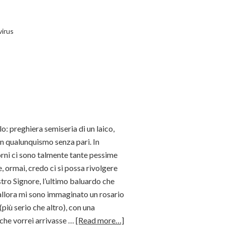
virus
o: preghiera semiseria di un laico,
 un qualunquismo senza pari. In
rni ci sono talmente tante pessime
e, ormai, credo ci si possa rivolgere
tro Signore, l’ultimo baluardo che
allora mi sono immaginato un rosario
(più serio che altro), con una
che vorrei arrivasse …
[Read more…]