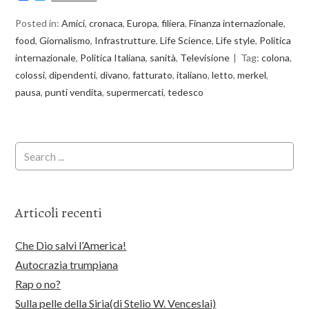
Posted in:
Amici
,
cronaca
,
Europa
,
filiera
,
Finanza internazionale
,
food
,
Giornalismo
,
Infrastrutture
,
Life Science
,
Life style
,
Politica
internazionale
,
Politica Italiana
,
sanità
,
Televisione
Tag:
colona
,
colossi
,
dipendenti
,
divano
,
fatturato
,
italiano
,
letto
,
merkel
,
pausa
,
punti vendita
,
supermercati
,
tedesco
Articoli recenti
Che Dio salvi l’America!
Autocrazia trumpiana
Rap o no?
Sulla pelle della Siria(di Stelio W. Venceslai)