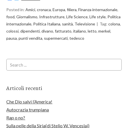
Posted in:
Amici
,
cronaca
,
Europa
,
filiera
,
Finanza internazionale
,
food
,
Giornalismo
,
Infrastrutture
,
Life Science
,
Life style
,
Politica
internazionale
,
Politica Italiana
,
sanità
,
Televisione
Tag:
colona
,
colossi
,
dipendenti
,
divano
,
fatturato
,
italiano
,
letto
,
merkel
,
pausa
,
punti vendita
,
supermercati
,
tedesco
Articoli recenti
Che Dio salvi l’America!
Autocrazia trumpiana
Rap o no?
Sulla pelle della Siria(di Stelio W. Venceslai)