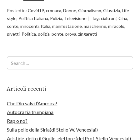
Posted in:
Covid19
,
cronaca
,
Donne
,
Giornalismo
,
Giustizia
,
Life
style
,
Politica Italiana
,
Polizia
,
Televisione
Tag:
cialtroni
,
Cina
,
conte
,
innocenti
,
Italia
,
manifestazione
,
mascherine
,
miracolo
,
pivetti
,
Politica
,
polizia
,
ponte
,
prova
,
zingaretti
Articoli recenti
Che Dio salvi l’America!
Autocrazia trumpiana
Rap o no?
Sulla pelle della Siria(di Stelio W. Venceslai)
Aristide, detto il Grullo, elettore (del Prof. Stelio Venceslai)