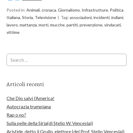
Posted in:
Animali
,
cronaca
,
Giornalismo
,
Infrastrutture
,
Politica
Italiana
,
Storia
,
Televisione
Tag:
associazioni
,
incidenti
,
indiani
,
lavoro
,
mattanza
,
morti
,
mucche
,
partiti
,
prevenzione
,
sindacati
,
vittime
Articoli recenti
Che Dio salvi l’America!
Autocrazia trumpiana
Rap o no?
Sulla pelle della Siria(di Stelio W. Venceslai)
Aristide, detto il Grullo, elettore (del Prof. Stelio Venceslai)