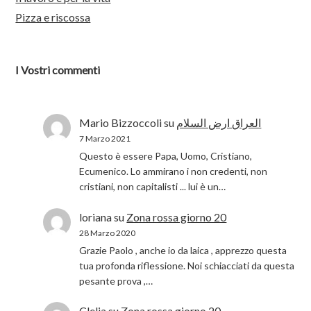
Pizza e riscossa
I Vostri commenti
Mario Bizzoccoli
su
العراق ارض السلام
7 Marzo 2021
Questo è essere Papa, Uomo, Cristiano,
Ecumenico. Lo ammirano i non credenti, non
cristiani, non capitalisti ... lui è un…
loriana
su
Zona rossa giorno 20
28 Marzo 2020
Grazie Paolo , anche io da laica , apprezzo questa
tua profonda riflessione. Noi schiacciati da questa
pesante prova ,…
Clelia
su
Zona rossa giorno 20