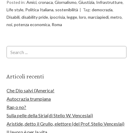
Posted in:
Amici
,
cronaca
,
Giornalismo
,
Giustizia
,
Infrastrutture
,
Life style
,
Politica Italiana
,
sostenibilità
Tag:
democrazia
,
Disabili
,
disability pride
,
ipocrisia
,
legge
,
loro
,
marciapiedi
,
metro
,
noi
,
potenza economica
,
Roma
Articoli recenti
Che Dio salvi l’America!
Autocrazia trumpiana
Rap o no?
Sulla pelle della Siria(di Stelio W. Venceslai)
Aristide, detto il Grullo, elettore (del Prof. Stelio Venceslai)
Il lavoro è per la vita