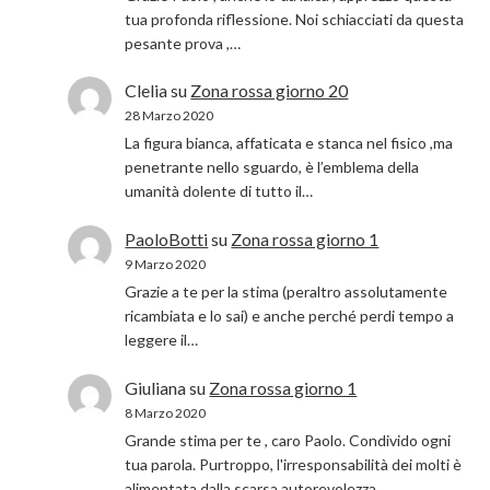
tua profonda riflessione. Noi schiacciati da questa
pesante prova ,…
Clelia
su
Zona rossa giorno 20
28 Marzo 2020
La figura bianca, affaticata e stanca nel fisico ,ma
penetrante nello sguardo, è l’emblema della
umanità dolente di tutto il…
PaoloBotti
su
Zona rossa giorno 1
9 Marzo 2020
Grazie a te per la stima (peraltro assolutamente
ricambiata e lo sai) e anche perché perdi tempo a
leggere il…
Giuliana
su
Zona rossa giorno 1
8 Marzo 2020
Grande stima per te , caro Paolo. Condivido ogni
tua parola. Purtroppo, l'irresponsabilità dei molti è
alimentata dalla scarsa autorevolezza…