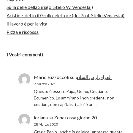
Sulla pelle della Siria(di Stelio W. Venceslai)
Aristide, detto il Grullo, elettore (del Prof. Stelio Venceslai)
Il lavoro è per la vita
Pizza e riscossa
I Vostri commenti
Mario Bizzoccoli
su
العراق ارض السلام
7 Marzo 2021
Questo è essere Papa, Uomo, Cristiano,
Ecumenico. Lo ammirano i non credenti, non
cristiani, non capitalisti ... lui è un…
loriana
su
Zona rossa giorno 20
28 Marzo 2020
Grazie Paolo , anche io da laica , apprezzo questa