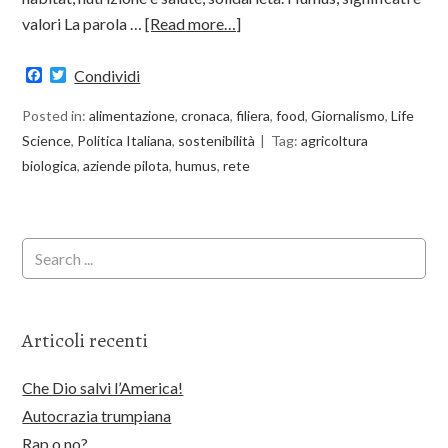
valori La parola …
[Read more…]
Facebook
Twitter
Condividi
Posted in:
alimentazione
,
cronaca
,
filiera
,
food
,
Giornalismo
,
Life
Science
,
Politica Italiana
,
sostenibilità
Tag:
agricoltura
biologica
,
aziende pilota
,
humus
,
rete
Articoli recenti
Che Dio salvi l’America!
Autocrazia trumpiana
Rap o no?