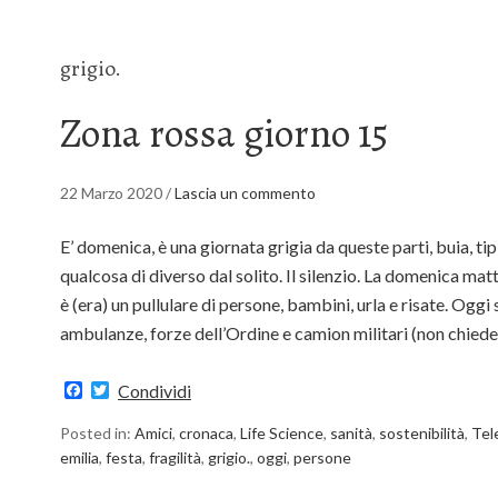
grigio.
Zona rossa giorno 15
22 Marzo 2020
/
Lascia un commento
E’ domenica, è una giornata grigia da queste parti, buia, t
qualcosa di diverso dal solito. Il silenzio. La domenica matt
è (era) un pullulare di persone, bambini, urla e risate. Oggi
ambulanze, forze dell’Ordine e camion militari (non chie
Facebook
Twitter
Condividi
Posted in:
Amici
,
cronaca
,
Life Science
,
sanità
,
sostenibilità
,
Tel
emilia
,
festa
,
fragilità
,
grigio.
,
oggi
,
persone