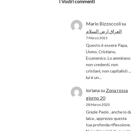
I Vostri commenti
Mario Bizzoccoli
su
العراق ارض السلام
7 Marzo 2021
Questo è essere Papa,
Uomo, Cristiano,
Ecumenico. Lo ammirano 
non credenti, non
cristiani, non capitalisti ...
lui è un…
loriana
su
Zona rossa
giorno 20
28 Marzo 2020
Grazie Paolo , anche io d
laica , apprezzo questa
tua profonda riflessione.