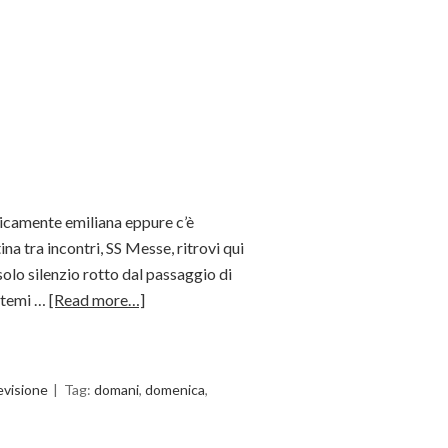
ipicamente emiliana eppure c’è
ina tra incontri, SS Messe, ritrovi qui
 solo silenzio rotto dal passaggio di
detemi …
[Read more…]
evisione
Tag:
domani
,
domenica
,