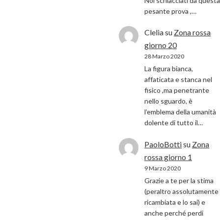
Noi schiacciati da questa
pesante prova ,…
Clelia
su
Zona rossa
giorno 20
28 Marzo 2020
La figura bianca,
affaticata e stanca nel
fisico ,ma penetrante
nello sguardo, è
l’emblema della umanità
dolente di tutto il…
PaoloBotti
su
Zona
rossa giorno 1
9 Marzo 2020
Grazie a te per la stima
(peraltro assolutamente
ricambiata e lo sai) e
anche perché perdi