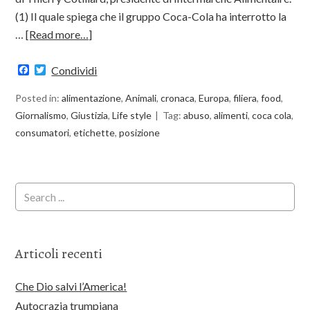
(1) Il quale spiega che il gruppo Coca-Cola ha interrotto la
…
[Read more…]
Facebook
Twitter
Condividi
Posted in:
alimentazione
,
Animali
,
cronaca
,
Europa
,
filiera
,
food
,
Giornalismo
,
Giustizia
,
Life style
Tag:
abuso
,
alimenti
,
coca cola
,
consumatori
,
etichette
,
posizione
Articoli recenti
Che Dio salvi l’America!
Autocrazia trumpiana