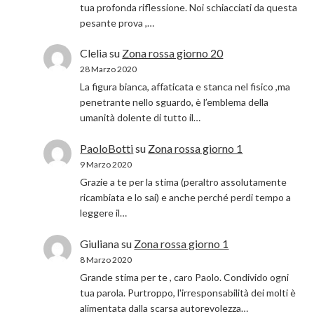
tua profonda riflessione. Noi schiacciati da questa
pesante prova ,…
Clelia
su
Zona rossa giorno 20
28 Marzo 2020
La figura bianca, affaticata e stanca nel fisico ,ma
penetrante nello sguardo, è l’emblema della
umanità dolente di tutto il…
PaoloBotti
su
Zona rossa giorno 1
9 Marzo 2020
Grazie a te per la stima (peraltro assolutamente
ricambiata e lo sai) e anche perché perdi tempo a
leggere il…
Giuliana
su
Zona rossa giorno 1
8 Marzo 2020
Grande stima per te , caro Paolo. Condivido ogni
tua parola. Purtroppo, l'irresponsabilità dei molti è
alimentata dalla scarsa autorevolezza…