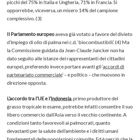
picchi del 75% in Italia e Ungheria, 71% in Francia. Si
opporrebbe, viceversa, un misero 14% del campione
complessivo. (3)
Il Parlamento europeo
aveva già votato a favore del divieto
d’impiego di olio di palma nei c.d. ‘biocombustibili’. (4) Ma
la Commissione guidata da Jean-Claude Juncker non ha
dato seguito alle istanze dei rappresentanti dei cittadini
europei, preferendo invece portare avanti gli ‘
accordi di
partenariato commerciale
’ – e politico – che muovono in
direzione opposta.
L’accordo tra l’UE e l’
Indonesia
, primo produttore del
grasso tropicale in esame, potrebbe infatti consentire il suo
libero commercio dall’Asia verso il vecchio continente. A
condizioni tanto favorevoli ai palmocrati, quanto
devastanti per la salute dell’ambiente e i diritti umani
fondamentali delle popolazioni coinvolte. Ed è perciò che la