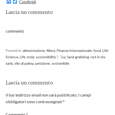
F
T
Condividi
a
w
c
i
Lascia un commento
e
t
b
t
o
e
o
r
k
comments
Posted in:
alimentazione
,
filiera
,
Finanza internazionale
,
food
,
Life
Science
,
Life style
,
sostenibilità
Tag:
land grabbing
,
not in my
tank
,
olio di palma
,
petizione
,
sostenibile
Lascia un commento
Il tuo indirizzo email non sarà pubblicato.
I campi
obbligatori sono contrassegnati
*
Commento
*