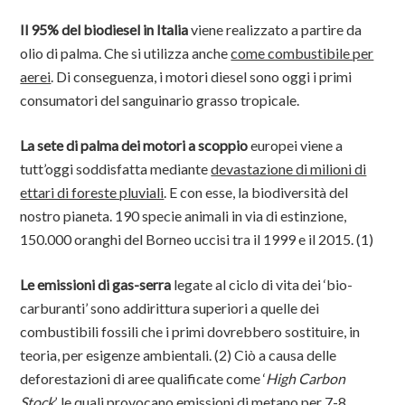
Il 95% del
biodiesel
in Italia
viene realizzato a partire da
olio di palma. Che si utilizza anche
come combustibile per
aerei
. Di conseguenza, i motori diesel sono oggi i primi
consumatori del sanguinario grasso tropicale.
La sete di palma dei motori a scoppio
europei viene a
tutt’oggi soddisfatta mediante
devastazione di milioni di
ettari di foreste pluviali
. E con esse, la biodiversità del
nostro pianeta. 190 specie animali in via di estinzione,
150.000 oranghi del Borneo uccisi tra il 1999 e il 2015. (1)
Le emissioni di gas-serra
legate al ciclo di vita dei ‘bio-
carburanti’ sono addirittura superiori a quelle dei
combustibili fossili che i primi dovrebbero sostituire, in
teoria, per esigenze ambientali. (2) Ciò a causa delle
deforestazioni di aree qualificate come ‘
High Carbon
Stock
’, le quali provocano emissioni di metano per 7-8