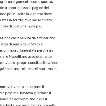
ing su un argomento come questo:
ade troppo spesso le pagine dei
uando poi è uscita la vignetta dove
 stessa scritta, mi è parso chiaro
nota di costume, nulla più.
azione che è venuta da alte cariche
anza di senso dello Stato e
asioni, non vi lamentate perché un
 Renzi e Napolitano assolutamente
invitare i propri concittadini a “non
Qui non è un problema di reati, ma di
non aver voluto accorpare il
tro pessima, bastava guardare il
one: “se accorpavano, c’era il
in testa, e io ne ho tanti, di capelli.