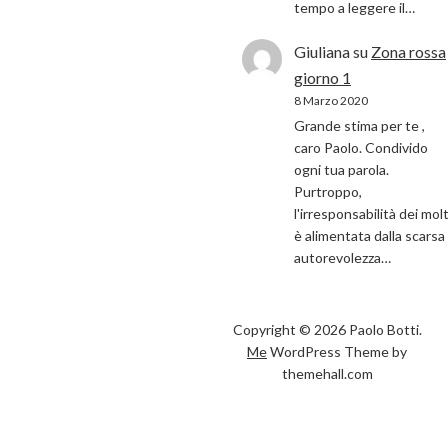
tempo a leggere il…
Giuliana
su
Zona rossa
giorno 1
8 Marzo 2020
Grande stima per te ,
caro Paolo. Condivido
ogni tua parola.
Purtroppo,
l'irresponsabilità dei molt
è alimentata dalla scarsa
autorevolezza…
Copyright © 2026 Paolo Botti.
Me
WordPress Theme by
themehall.com