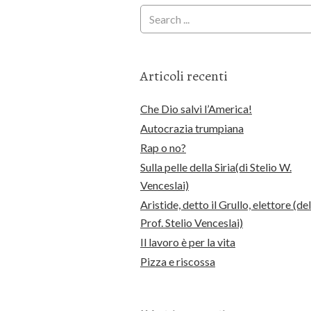
Articoli recenti
Che Dio salvi l’America!
Autocrazia trumpiana
Rap o no?
Sulla pelle della Siria(di Stelio W.
Venceslai)
Aristide, detto il Grullo, elettore (del
Prof. Stelio Venceslai)
Il lavoro è per la vita
Pizza e riscossa