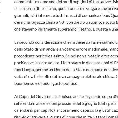
commentato come uno dei modi peggiori di fare advertis
frase densa di sessismo, quello becero e volgare che perv
giornali, i siti internet e tutti i mezzi di comunicazione. Q
c’era una ragazza china a 90° con dietro un uomo, e sotto la
che stavamo veramente superando il segno. E questa è una 
La seconda considerazione che mi viene da fare è sull’indic
dello Stato di non andare a votare: errore madornale, manc
precedente pericolosissimo. Se poi non si vota in altre occ
pochino ve la siete voluta. Ho trovato le dichiarazioni di
fuori luogo, perché un Uomo dello Stato non può e non deve 
votare” e a farlo oltretutto a campagna elettorale chiusa. 
buon senso e di buon gusto politico.
Al Capo del Governo attribuisco anche la grande colpa di 
referendum alle elezioni prossime del 5 giugno (data peral
calendario per capirlo) ancora meno capisco la giustificazi
rischio di arrivare al quorum”, cosa che mi fa rizzare i capelli 