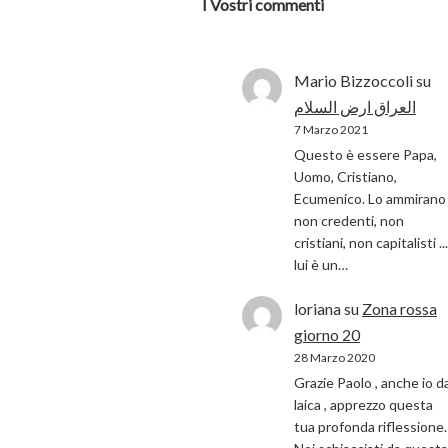
I Vostri commenti
Mario Bizzoccoli
su
العراق ارض السلام
7 Marzo 2021
Questo è essere Papa,
Uomo, Cristiano,
Ecumenico. Lo ammirano 
non credenti, non
cristiani, non capitalisti ...
lui è un…
loriana
su
Zona rossa
giorno 20
28 Marzo 2020
Grazie Paolo , anche io d
laica , apprezzo questa
tua profonda riflessione.