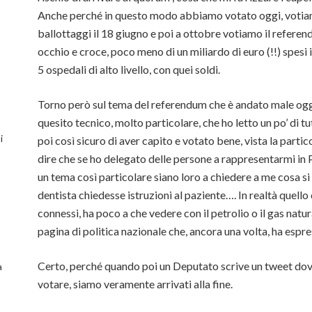
Anche perché in questo modo abbiamo votato oggi, votiam
ballottaggi il 18 giugno e poi a ottobre votiamo il referen
occhio e croce, poco meno di un miliardo di euro (!!) spesi i
5 ospedali di alto livello, con quei soldi.
Torno però sul tema del referendum che è andato male oggi
quesito tecnico, molto particolare, che ho letto un po’ di t
i
poi così sicuro di aver capito e votato bene, vista la partic
dire che se ho delegato delle persone a rappresentarmi in 
un tema così particolare siano loro a chiedere a me cosa s
dentista chiedesse istruzioni al paziente…. In realtà quello
connessi, ha poco a che vedere con il petrolio o il gas natu
pagina di politica nazionale che, ancora una volta, ha espres
Certo, perché quando poi un Deputato scrive un tweet dove
a
votare, siamo veramente arrivati alla fine.