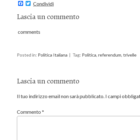
F
T
Condividi
a
w
c
i
Lascia un commento
e
t
b
t
o
e
comments
o
r
k
Posted in:
Politica Italiana
Tag:
Politica
,
referendum
,
trivelle
Lascia un commento
Il tuo indirizzo email non sarà pubblicato.
I campi obbliga
Commento
*