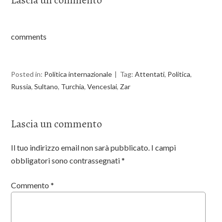
Lascia un commento
e
t
b
t
o
e
o
r
k
comments
Posted in:
Politica internazionale
Tag:
Attentati
,
Politica
,
Russia
,
Sultano
,
Turchia
,
Venceslai
,
Zar
Lascia un commento
Il tuo indirizzo email non sarà pubblicato.
I campi
obbligatori sono contrassegnati
*
Commento
*