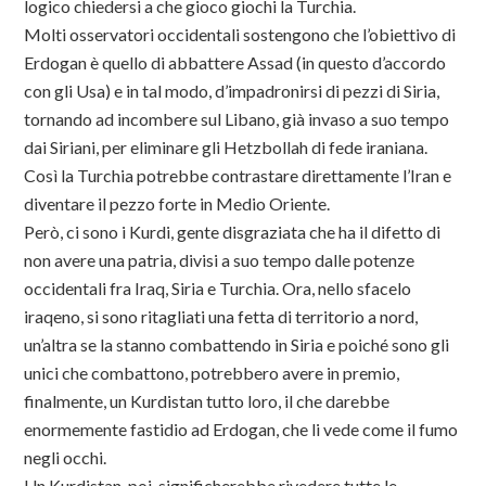
logico chiedersi a che gioco giochi la Turchia.
Molti osservatori occidentali sostengono che l’obiettivo di
Erdogan è quello di abbattere Assad (in questo d’accordo
con gli Usa) e in tal modo, d’impadronirsi di pezzi di Siria,
tornando ad incombere sul Libano, già invaso a suo tempo
dai Siriani, per eliminare gli Hetzbollah di fede iraniana.
Così la Turchia potrebbe contrastare direttamente l’Iran e
diventare il pezzo forte in Medio Oriente.
Però, ci sono i Kurdi, gente disgraziata che ha il difetto di
non avere una patria, divisi a suo tempo dalle potenze
occidentali fra Iraq, Siria e Turchia. Ora, nello sfacelo
iraqeno, si sono ritagliati una fetta di territorio a nord,
un’altra se la stanno combattendo in Siria e poiché sono gli
unici che combattono, potrebbero avere in premio,
finalmente, un Kurdistan tutto loro, il che darebbe
enormemente fastidio ad Erdogan, che li vede come il fumo
negli occhi.
Un Kurdistan, poi, significherebbe rivedere tutte le