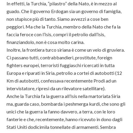
In effetti, la Turchia, “pilastro” della Nato, è in mezzo al
guado. Che il governo Erdogan sia un governo di famiglia,
non stupisce più di tanto. Siamo avvezzi a cose ben
peggiori. Ma che la Turchia, membro della Nato che fa la
faccia feroce con l’Isis, compri il petrolio dall’Isis,
finanziandolo, non è cosa molto carina.
Inoltre, la frontiera turco siriana è come un velo di gruviera.
Ci passano tutti, contrabbandieri, prostitute, foreign
fighters europei, terroristi fuggiaschi ricercati in tutta
Europa e riparati in Siria, petrolio a cortei di autobotti (12
Km di autobotti, confessava recentemente Prodi ad un
intervistatore, ripresi da un rilevatore satellitare).
Anche la Turchia fa la guerra all’Isis nella martoriata Siria
ma, guarda caso, bombarda i peshmerga kurdi, che sono gli
unici che la guerra la fanno davvero, a terra, con le loro
fanterie e che, recentemente, hanno ricevuto in dono dagli
Stati Uniti dodicimila tonnellate di armamenti. Sembra