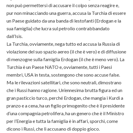
non può permettersi di accusare il colpo senza reagire e,
pur non minacciando una guerra, accusa la Turchia di essere
un Paese guidato da una banda di lestofanti (Erdogan e la
sua famiglia) che lucra sul petrolio contrabbandato
dall’Isis.
La Turchia, ovviamente, nega tutto ed accusa la Russia di
violazione del suo spazio aereo (il che è vero) e di diffusione
di menzogne sulla famiglia Erdogan (il che è meno vero). La
Turchia è un Paese NATO e, ovviamente, tutti i Paesi
membri, USA in testa, sostengono che sono accuse false.
Ma le rilevazioni satellitari, che sono neutrali, dimostrano
che i Russi hanno ragione. Un’ennesima brutta figura ed un
gran pasticcio turco, perché Erdogan, che mangia i Kurdi a
pranzo e a cena, ha un figlio primogenito che è il presidente
d’una compagnia petrolifera, ha un genero che è il Ministro
per l’Energia e tutta la famiglia è in affari, sporchi, come
dicono i Russi, che li accusano di doppio gioco.