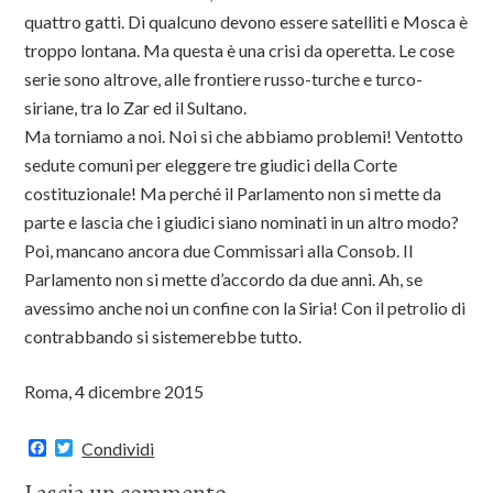
quattro gatti. Di qualcuno devono essere satelliti e Mosca è
troppo lontana. Ma questa è una crisi da operetta. Le cose
serie sono altrove, alle frontiere russo-turche e turco-
siriane, tra lo Zar ed il Sultano.
Ma torniamo a noi. Noi sì che abbiamo problemi! Ventotto
sedute comuni per eleggere tre giudici della Corte
costituzionale! Ma perché il Parlamento non si mette da
parte e lascia che i giudici siano nominati in un altro modo?
Poi, mancano ancora due Commissari alla Consob. Il
Parlamento non si mette d’accordo da due anni. Ah, se
avessimo anche noi un confine con la Siria! Con il petrolio di
contrabbando si sistemerebbe tutto.
Roma, 4 dicembre 2015
F
T
Condividi
a
w
c
i