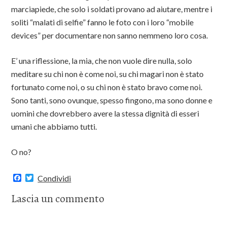
marciapiede, che solo i soldati provano ad aiutare, mentre i
soliti “malati di selfie” fanno le foto con i loro “mobile
devices” per documentare non sanno nemmeno loro cosa.
E’ una riflessione, la mia, che non vuole dire nulla, solo
meditare su chi non è come noi, su chi magari non è stato
fortunato come noi, o su chi non è stato bravo come noi.
Sono tanti, sono ovunque, spesso fingono, ma sono donne e
uomini che dovrebbero avere la stessa dignità di esseri
umani che abbiamo tutti.
O no?
F
T
Condividi
a
w
c
i
Lascia un commento
e
t
b
t
o
e
o
r