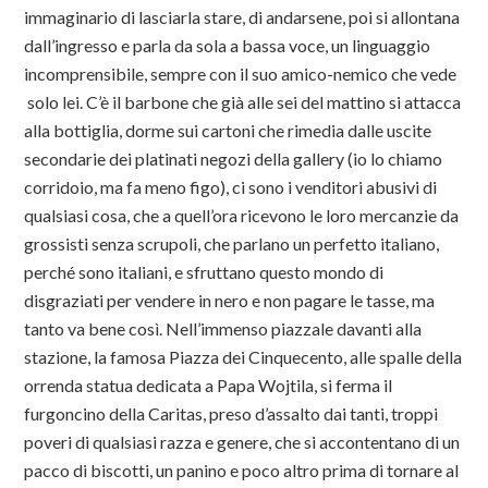
immaginario di lasciarla stare, di andarsene, poi si allontana
dall’ingresso e parla da sola a bassa voce, un linguaggio
incomprensibile, sempre con il suo amico-nemico che vede
solo lei. C’è il barbone che già alle sei del mattino si attacca
alla bottiglia, dorme sui cartoni che rimedia dalle uscite
secondarie dei platinati negozi della gallery (io lo chiamo
corridoio, ma fa meno figo), ci sono i venditori abusivi di
qualsiasi cosa, che a quell’ora ricevono le loro mercanzie da
grossisti senza scrupoli, che parlano un perfetto italiano,
perché sono italiani, e sfruttano questo mondo di
disgraziati per vendere in nero e non pagare le tasse, ma
tanto va bene così. Nell’immenso piazzale davanti alla
stazione, la famosa Piazza dei Cinquecento, alle spalle della
orrenda statua dedicata a Papa Wojtila, si ferma il
furgoncino della Caritas, preso d’assalto dai tanti, troppi
poveri di qualsiasi razza e genere, che si accontentano di un
pacco di biscotti, un panino e poco altro prima di tornare al