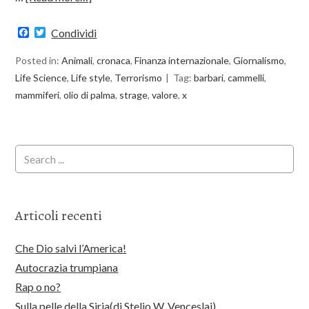
Facebook
Twitter
Condividi
Posted in:
Animali
,
cronaca
,
Finanza internazionale
,
Giornalismo
,
Life Science
,
Life style
,
Terrorismo
Tag:
barbari
,
cammelli
,
mammiferi
,
olio di palma
,
strage
,
valore
,
x
Articoli recenti
Che Dio salvi l’America!
Autocrazia trumpiana
Rap o no?
Sulla pelle della Siria(di Stelio W. Venceslai)