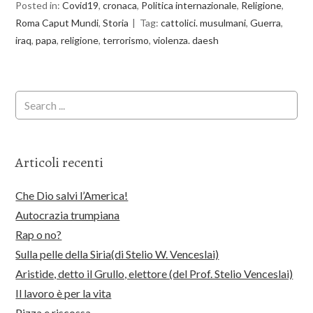
Posted in:
Covid19
,
cronaca
,
Politica internazionale
,
Religione
,
Roma Caput Mundi
,
Storia
Tag:
cattolici. musulmani
,
Guerra
,
iraq
,
papa
,
religione
,
terrorismo
,
violenza. daesh
Articoli recenti
Che Dio salvi l’America!
Autocrazia trumpiana
Rap o no?
Sulla pelle della Siria(di Stelio W. Venceslai)
Aristide, detto il Grullo, elettore (del Prof. Stelio Venceslai)
Il lavoro è per la vita
Pizza e riscossa