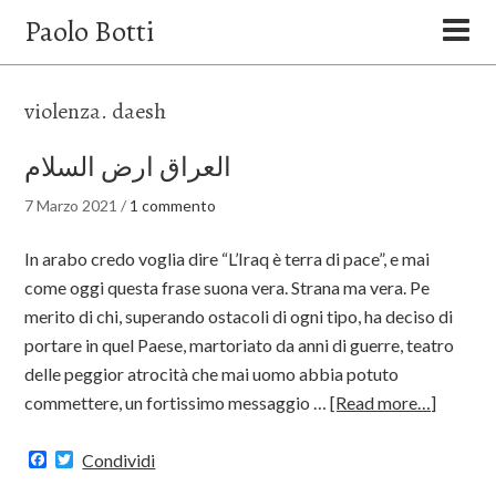
Paolo Botti
violenza. daesh
العراق ارض السلام
7 Marzo 2021
/
1 commento
In arabo credo voglia dire “L’Iraq è terra di pace”, e mai
come oggi questa frase suona vera. Strana ma vera. Pe
merito di chi, superando ostacoli di ogni tipo, ha deciso di
portare in quel Paese, martoriato da anni di guerre, teatro
delle peggior atrocità che mai uomo abbia potuto
commettere, un fortissimo messaggio …
[Read more…]
Facebook
Twitter
Condividi