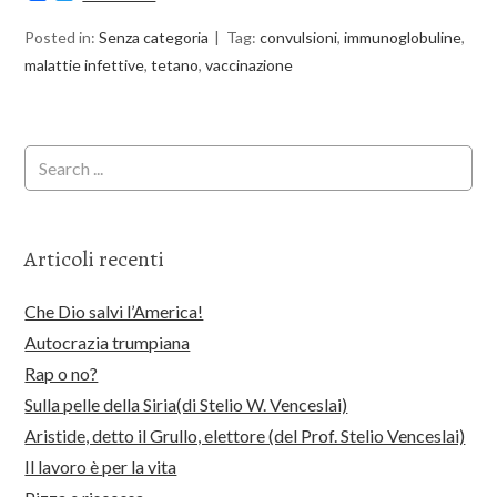
Posted in:
Senza categoria
Tag:
convulsioni
,
immunoglobuline
,
malattie infettive
,
tetano
,
vaccinazione
Articoli recenti
Che Dio salvi l’America!
Autocrazia trumpiana
Rap o no?
Sulla pelle della Siria(di Stelio W. Venceslai)
Aristide, detto il Grullo, elettore (del Prof. Stelio Venceslai)
Il lavoro è per la vita