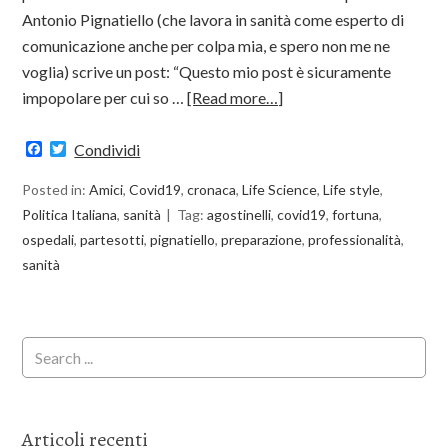
Antonio Pignatiello (che lavora in sanità come esperto di
comunicazione anche per colpa mia, e spero non me ne
voglia) scrive un post: “Questo mio post è sicuramente
impopolare per cui so …
[Read more…]
Facebook
Twitter
Condividi
Posted in:
Amici
,
Covid19
,
cronaca
,
Life Science
,
Life style
,
Politica Italiana
,
sanità
Tag:
agostinelli
,
covid19
,
fortuna
,
ospedali
,
partesotti
,
pignatiello
,
preparazione
,
professionalità
,
sanità
Articoli recenti