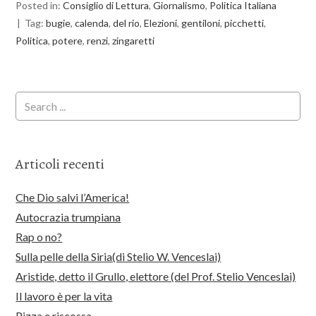
Posted in:
Consiglio di Lettura
,
Giornalismo
,
Politica Italiana
Tag:
bugie
,
calenda
,
del rio
,
Elezioni
,
gentiloni
,
picchetti
,
Politica
,
potere
,
renzi
,
zingaretti
Articoli recenti
Che Dio salvi l’America!
Autocrazia trumpiana
Rap o no?
Sulla pelle della Siria(di Stelio W. Venceslai)
Aristide, detto il Grullo, elettore (del Prof. Stelio Venceslai)
Il lavoro è per la vita
Pizza e riscossa