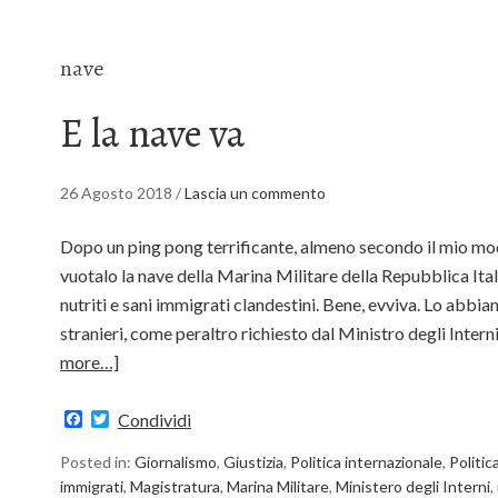
nave
E la nave va
26 Agosto 2018
/
Lascia un commento
Dopo un ping pong terrificante, almeno secondo il mio mo
vuotalo la nave della Marina Militare della Repubblica Ital
nutriti e sani immigrati clandestini. Bene, evviva. Lo abbia
stranieri, come peraltro richiesto dal Ministro degli Interni
more…]
Facebook
Twitter
Condividi
Posted in:
Giornalismo
,
Giustizia
,
Politica internazionale
,
Politic
immigrati
,
Magistratura
,
Marina Militare
,
Ministero degli Interni
,