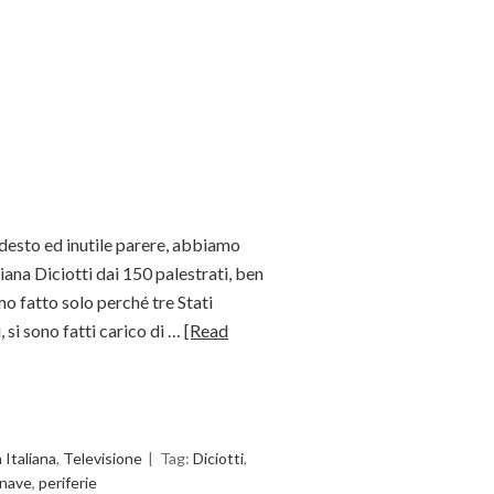
desto ed inutile parere, abbiamo
iana Diciotti dai 150 palestrati, ben
mo fatto solo perché tre Stati
, si sono fatti carico di …
[Read
a Italiana
,
Televisione
Tag:
Diciotti
,
nave
,
periferie