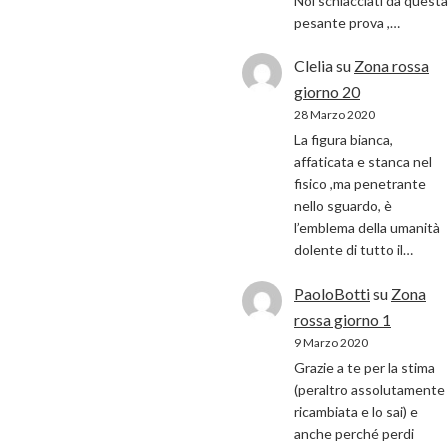
Noi schiacciati da questa
pesante prova ,…
Clelia
su
Zona rossa
giorno 20
28 Marzo 2020
La figura bianca,
affaticata e stanca nel
fisico ,ma penetrante
nello sguardo, è
l’emblema della umanità
dolente di tutto il…
PaoloBotti
su
Zona
rossa giorno 1
9 Marzo 2020
Grazie a te per la stima
(peraltro assolutamente
ricambiata e lo sai) e
anche perché perdi