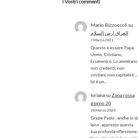
I Vostri commenti
Mario Bizzoccoli
su
العراق ارض السلام
7 Marzo 2021
Questo è essere Papa,
Uomo, Cristiano,
Ecumenico. Lo ammirano 
non credenti, non
cristiani, non capitalisti ...
lui è un…
loriana
su
Zona rossa
giorno 20
28 Marzo 2020
Grazie Paolo , anche io d
laica , apprezzo questa
tua profonda riflessione.