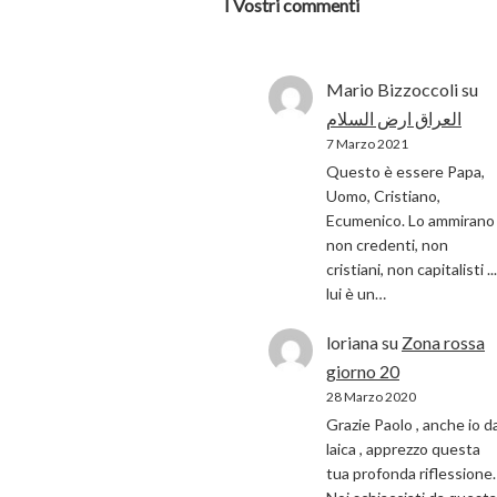
I Vostri commenti
Mario Bizzoccoli
su
العراق ارض السلام
7 Marzo 2021
Questo è essere Papa,
Uomo, Cristiano,
Ecumenico. Lo ammirano 
non credenti, non
cristiani, non capitalisti ...
lui è un…
loriana
su
Zona rossa
giorno 20
28 Marzo 2020
Grazie Paolo , anche io d
laica , apprezzo questa
tua profonda riflessione.