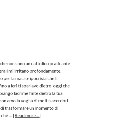
he non sono un cattolico praticante
nerali mi irritano profondamente,
o per la macro-ipocrisia che li
ino a ieri ti sparlavo dietro, oggi che
piango lacrime finte dietro la tua
 non amo la voglia di molti sacerdoti
e di trasformare un momento di
erché …
[Read more…]