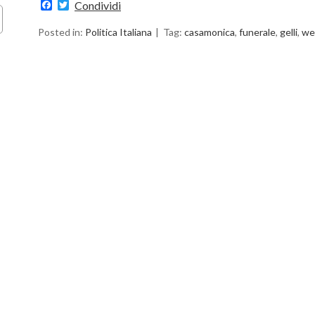
Facebook
Twitter
Condividi
Posted in:
Politica Italiana
Tag:
casamonica
,
funerale
,
gelli
,
we