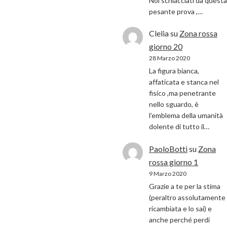
Noi schiacciati da questa
pesante prova ,…
Clelia
su
Zona rossa
giorno 20
28 Marzo 2020
La figura bianca,
affaticata e stanca nel
fisico ,ma penetrante
nello sguardo, è
l’emblema della umanità
dolente di tutto il…
PaoloBotti
su
Zona
rossa giorno 1
9 Marzo 2020
Grazie a te per la stima
(peraltro assolutamente
ricambiata e lo sai) e
anche perché perdi