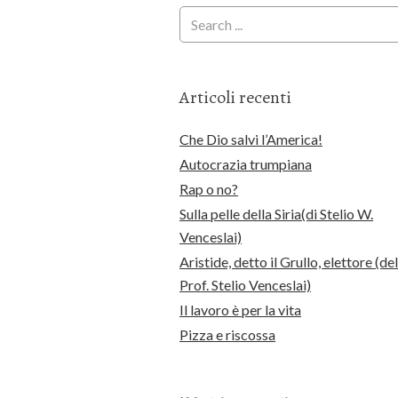
Articoli recenti
Che Dio salvi l’America!
Autocrazia trumpiana
Rap o no?
Sulla pelle della Siria(di Stelio W.
Venceslai)
Aristide, detto il Grullo, elettore (del
Prof. Stelio Venceslai)
Il lavoro è per la vita
Pizza e riscossa