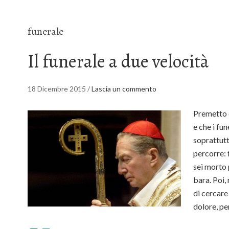
funerale
Il funerale a due velocità
18 Dicembre 2015
/
Lascia un commento
Premetto c
e che i fu
soprattutt
percorre: f
sei morto 
bara. Poi,
di cercar
dolore, p