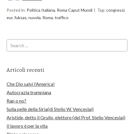
Posted in:
Politica Italiana
,
Roma Caput Mundi
Tag:
congressi
,
eur
,
fuksas
,
nuvola
,
Roma
,
traffico
Articoli recenti
Che Dio salvi l’America!
Autocrazia trumpiana
Rap o no?
Sulla pelle della Siria(di Stelio W. Venceslai)
Aristide, detto il Grullo, elettore (del Prof. Stelio Venceslai)
Il lavoro è per la vita