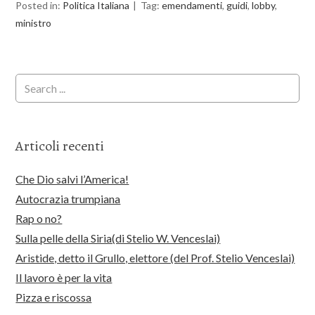
Posted in:
Politica Italiana
Tag:
emendamenti
,
guidi
,
lobby
,
ministro
Articoli recenti
Che Dio salvi l’America!
Autocrazia trumpiana
Rap o no?
Sulla pelle della Siria(di Stelio W. Venceslai)
Aristide, detto il Grullo, elettore (del Prof. Stelio Venceslai)
Il lavoro è per la vita
Pizza e riscossa